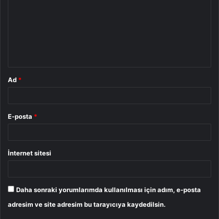
r
u
m
*
Ad
*
E-posta
*
İnternet sitesi
Daha sonraki yorumlarımda kullanılması için adım, e-posta
adresim ve site adresim bu tarayıcıya kaydedilsin.