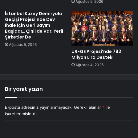
Ağustos 5, 2026
İstanbul Kuzey Demiryolu
Geçişi Projesi’nde Dev
İhale İçin Geri Sayım
Başladı… Çinli de Var, Yerli
Şirketler De
Ağustos 5, 2026
UR-GE Projesi’nde 783
Milyon Lira Destek
Ağustos 4, 2026
Bir yanıt yazın
E-posta adresiniz yayınlanmayacak.
Gerekli alanlar
*
ile
işaretlenmişlerdir
Y
o