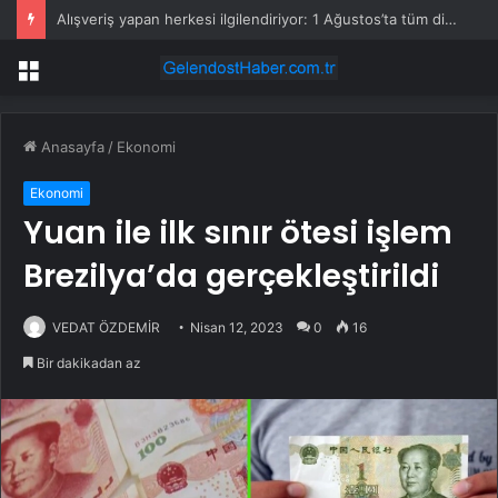
Alışveriş yapan herkesi ilgilendiriyor: 1 Ağustos’ta tüm dijital kurallar değişiyor
Menü
Anasayfa
/
Ekonomi
Ekonomi
Yuan ile ilk sınır ötesi işlem
Brezilya’da gerçekleştirildi
VEDAT ÖZDEMİR
Nisan 12, 2023
0
16
Bir dakikadan az