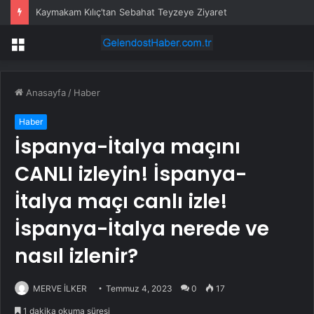
Kaymakam Kılıç’tan Sebahat Teyzeye Ziyaret
Menü
Anasayfa
/
Haber
Haber
İspanya-İtalya maçını
CANLI izleyin! İspanya-
İtalya maçı canlı izle!
İspanya-İtalya nerede ve
nasıl izlenir?
MERVE İLKER
Temmuz 4, 2023
0
17
1 dakika okuma süresi