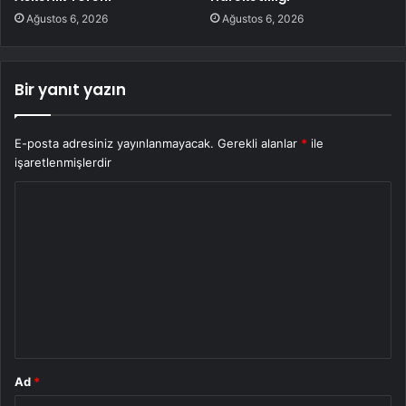
Ağustos 6, 2026
Ağustos 6, 2026
Bir yanıt yazın
E-posta adresiniz yayınlanmayacak.
Gerekli alanlar
*
ile
işaretlenmişlerdir
Y
o
r
u
m
*
Ad
*