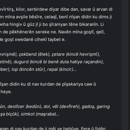
vîrtirş, kilor, serbirdew diyar dibe dan, savar û arvan di
 mîna avşile bêsîre, celaqî, benî nîşan didin ku dims ji
ha hingiv û gûz jî ji bo şîraniyan têne bikaranîn. Li
nan de pêkhênerên sereke ne. Navên mîna goştî, qelî,
 de goşt xwedanê cihekî taybet e.
evrişmê), çekbend (êlek), çetare (kincê hevrişmî),
 ketinê), dugurd (kincê bi benê duta hatiye raçandin),
ber), lop (kincên stûr), repal (kincir)…
îşan didin ku di nav kurdan de pîşekariya caw û
 heye.
n, destîcer (kedûn), dol, vêl (devfireh), gadoş, garing
roşa biçûk), simkot (maşraba)…
iraqan di nav kurdan de ji mêj ve hebûye. Fere û folên