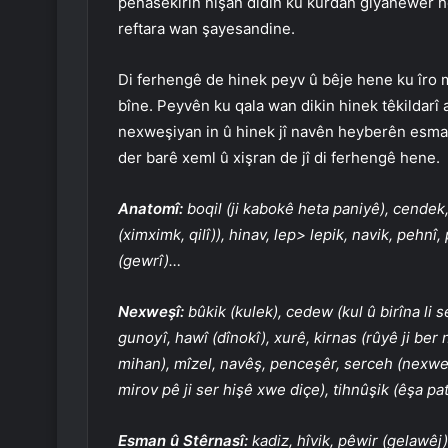
pênasekirin nîşan didin ku kurdan giyanewer hem
reftara wan şayesandine.
Di ferhengê de hinek peyv û bêje hene ku îro m
bîne. Peyvên ku qala wan dikin hinek têkildarî 
nexweşiyan in û hinek jî navên heyberên esman
der barê xeml û xişran de jî di ferhengê hene.
Anatomî:
boqil (ji kabokê heta paniyê), cendek, 
(ximximk, qilî)), hinav, lep> lepik, navik, pehnî,
(gewrî)…
Nexweşî:
bûkik (kulek), cedew (kul û birîna li 
gunoyî, hawî (dînokî), xurê, kirnas (rûyê ji ber
mihan), mîzel, navêş, penceşêr, serceh (nexweş
mirov pê ji ser hişê xwe diçe), tihnûşik (êşa pa
Esman û Stêrnasî:
kadiz, hîvik, pêwir (gelawêj