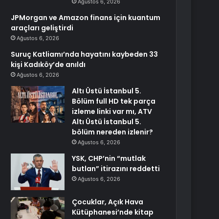
Ağustos 6, 2026
JPMorgan ve Amazon finans için kuantum
araçları geliştirdi
Ağustos 6, 2026
Suruç Katliamı’nda hayatını kaybeden 33
kişi Kadıköy’de anıldı
Ağustos 6, 2026
Altı Üstü İstanbul 5.
Bölüm full HD tek parça
izleme linki var mı, ATV
Altı Üstü İstanbul 5.
bölüm nereden izlenir?
Ağustos 6, 2026
YSK, CHP’nin “mutlak
butlan” itirazını reddetti
Ağustos 6, 2026
Çocuklar, Açık Hava
Kütüphanesi’nde kitap