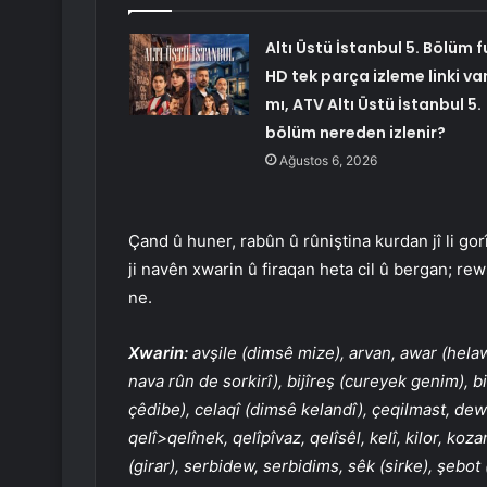
Altı Üstü İstanbul 5. Bölüm fu
HD tek parça izleme linki va
mı, ATV Altı Üstü İstanbul 5.
bölüm nereden izlenir?
Ağustos 6, 2026
Çand û huner, rabûn û rûniştina kurdan jî li gor
ji navên xwarin û firaqan heta cil û bergan; re
ne.
Xwarin:
avşile (dimsê mize), arvan, awar (helaw)
nava rûn de sorkirî), bijîreş (cureyek genim), bi
çêdibe), celaqî (dimsê kelandî), çeqilmast, dewkî
qelî>qelînek, qelîpîvaz, qelîsêl, kelî, kilor, koz
(girar), serbidew, serbidims, sêk (sirke), şebot