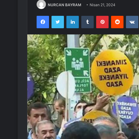
NURCAN BAYRAM
Nisan 21, 2024
Facebook
Twitter
LinkedIn
Tumblr
Pinterest
Reddit