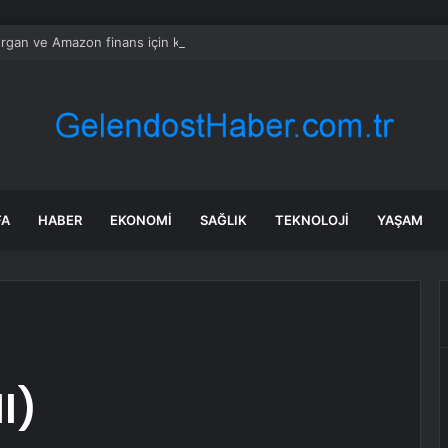
gan ve Amazon finans için kuantum araçları geliştirdi
FA
HABER
EKONOMI
SAĞLIK
TEKNOLOJI
YAŞAM
I)