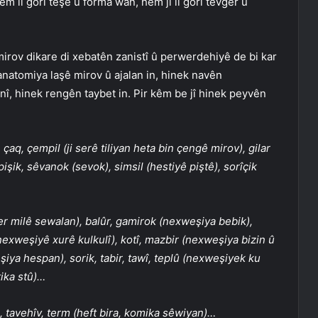
 li gorî teşe û forma wan, hem jî li gorî tevger û
irov dikare di xebatên zanistî û perwerdehiyê de bi kar
anatomiya laşê mirov û ajalan in, hinek navên
î, hinek rengên taybet in. Pir kêm be jî hinek peyvên
çaq, çempil (ji serê tiliyan heta bin çengê mirov), gilar
 pişik, sêvanok (sevok), simsil (hestiyê piştê), sorîçik
ser milê sewalan), balûr, gamirok (nexweşiya bebik),
 nexweşiyê xurê kulkulî), kotî, mazbir (nexweşiya bizin û
iya hespan), sorik, tabir, tawî, teplû (nexweşiyek ku
tika stû)…
), tavehîv, term (heft bira, komika sêwiyan)…