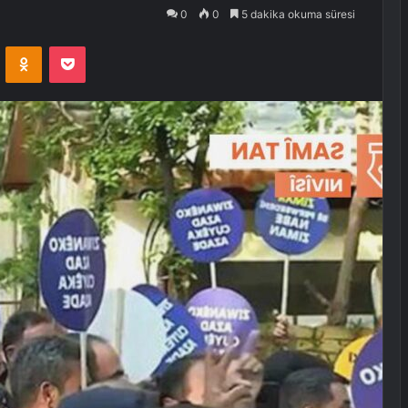
0
0
5 dakika okuma süresi
VKontakte
Odnoklassniki
Pocket