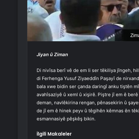
Jiyan û Ziman
Di nivîsa berî vê de em li ser têkiliya jîngeh, 
di Ferhenga Yusuf Ziyaeddîn Paşayî de nirxandin
bala xwe bidin ser çanda daringî anku tiştên mîn
avahîsaziyê û xeml û xişirê. Piştre jî em ê ber
deman, navlêkirina rengan, pênasekirin û şaye
de jî em ê hinek peyv û têgihên kêmnas ên têk
esmannasiyê pêşkêş bikin.
İlgili Makaleler