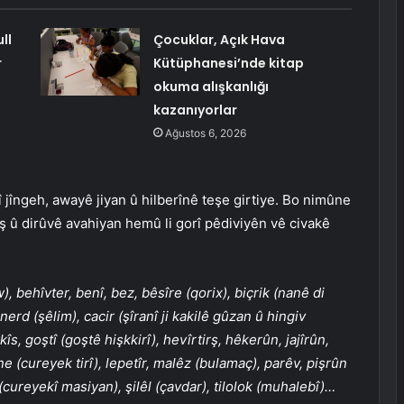
ll
Çocuklar, Açık Hava
r
Kütüphanesi’nde kitap
okuma alışkanlığı
kazanıyorlar
Ağustos 6, 2026
î jîngeh, awayê jiyan û hilberînê teşe girtiye. Bo nimûne
wş û dirûvê avahiyan hemû li gorî pêdiviyên vê civakê
, behîvter, benî, bez, bêsîre (qorix), biçrik (nanê di
nerd (şêlim), cacir (şîranî ji kakilê gûzan û hingiv
s, goştî (goştê hişkkirî), hevîrtirş, hêkerûn, jajîrûn,
ane (cureyek tirî), lepetîr, malêz (bulamaç), parêv, pişrûn
 (cureyekî masiyan), şilêl (çavdar), tilolok (muhalebî)…