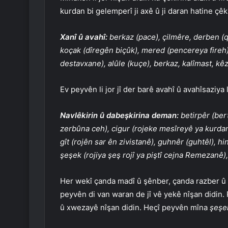
kurdan bi gelemperî ji axê û ji daran hatine çêkir
Xanî û avahî:
berkaz (pace), çilmêre, derben (qu
koçak (dîregên biçûk), mered (pencereya fireh)
destavxane), alûle (kuçe), berkaz, kalîmast, kê
Ev peyvên li jor jî der barê avahî û avahîsaziya
Navlêkirin û dabeşkirina deman:
betirpêr (bert
zerbûna ceh), cigur (rojeke mesîreyê ya kurdan
gît (rojên sar ên zivistanê), guhnêr (guhtêl), h
şeşek (rojiya şeş rojî ya piştî cejna Remezanê),
Her wekî çanda madî û şênber, çanda razber û ma
peyvên di van waran de jî vê yekê nîşan didin
û xwezayê nîşan didin. Heçî peyvên mîna
şeşek