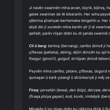
Ji navên xwarinên mîna arvan, biçrik, bijîreş, he
gelek xwarinan de tê bikaranîn. Her wiha peyvên
çêkirina şîraniyan berhemeke bingehîn e. Her wi
aliyê din ji xurekên mîna berên şîr jî di xwari
qelîsêl, parêv nîşan didin ku di çanda xwarinê
Cil û berg:
berkoş (bervang), canfes (kincê ji h
çiftexas (patiska), deling, dijûn (kincên ku spî
fisegur (gincirî), gulgulî, kirtûpan (kincê bêserû
Peyvên mîna
canfes, çetare, çiftexas, dugurd
n
qumaşan û karê çolangî û dirûnkeriyê ji mêj ve
Firaq:
çerxetûn (tewa), den (kûp), dercaw, derxû
(firaqa pîsiya gayan), kod, kovik, rimbêşik (be
Mînakên li jor nîşan didin ku çêkirina dîzik û f