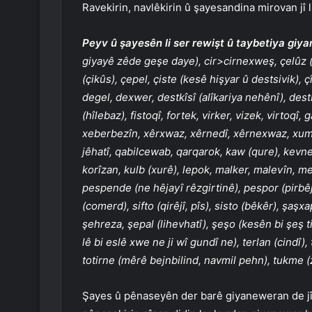
Ravekirin, navlêkirin û şayesandina mirovan jî l
Peyv û şayesên li ser rewişt û taybetiya giy
giyayê zêde geşe daye), cir>cirnexweş, çelûz (
(çikûs), çepel, çiste (kesê hişyar û destsivik), ç
degel, dexwer, destkîsî (alîkariya nehênî), dest
(hîlebaz), fistoqî, fortek, virker, vizek, virtoqî,
xeberbezîn, xêrxwaz, xêrnedî, xêrnexwaz, xum
jêhatî, qabilcewab, qarqarok, kaw (qure), kevne (
korîzan, kulb (xurê), lepok, malker, malevîn, m
pespende (ne hêjayî rêzgirtinê), pespor (pirbêj), 
(comerd), sifto (qirêjî, pîs), sisto (bêkêr), şaş
şehreza, şepal (lihevhatî), şeşo (kesên bi şeş tilî
lê bi eslê xwe ne ji wî gundî ne), terlan (cindî)
totirne (mêrê bejnbilind, navmil pehn), tukme 
Şayes û pênaseyên der barê giyaneweran de jî t