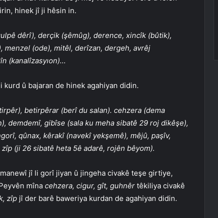
in, hinek jî ji hêsin in.
lpê dêrî), derçik (şêmûg), derence, xincîk (bûtik),
, menzel (ode), mitêl, derîzan, dergeh, avrêj
zîn (kanalîzasyıon)…
 li kurd û bajaran de hinek agahiyan didin.
irpêr), betirpêrar (berî du salan). cehzera (dema
), demdemî, gibîse (sala ku meha sibatê 29 roj dikêşe),
ingorî, qûnax, kêrakî (navekî yekşemê), mêjû, paşîv,
 zîp (ji 26 sibatê heta 5ê adarê, rojên bêyom).
newî jî li gorî jiyan û jingeha civakê teşe girtiye,
. Peyvên mîna
cehzera, cigur, gît, guhnêr
têkiliya civakê
, zîp
jî der barê baweriya kurdan de agahiyan didin.