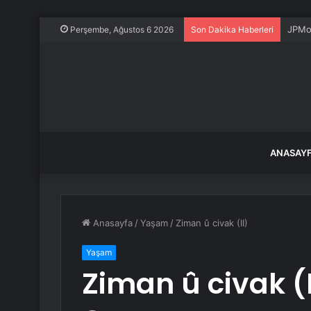
JPMor
Perşembe, Ağustos 6 2026
Son Dakika Haberleri
ANASAY
Anasayfa
/
Yaşam
/
Ziman û civak (II)
Yaşam
Ziman û civak (I