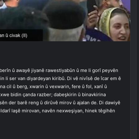
hilberîn û awayê jiyanê rawestiyabûn û me li gorî peyvên
 li ser van diyardeyan kiribû. Di vê nivîsê de îcar em ê
a cil û berg, xwarin û vexwarin, fere û fol, xanî û
ê xwe bidin çanda razber; dabeşkirin û binavkirina
sên der barê reng û dirûvê mirov û ajalan de. Di dawiyê
ildarî laşê mirovan, navên nexweşiyan, hinek têgihên