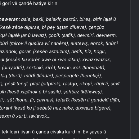
i gorî vê çandê hatiye kirin.
aneweran:
bale, bexîl, belakir, bextûr, bireş, bitir (ajal û
kesê zêde dipirse, bi pey tiştan dikeve), çençûz
îqal (ajalê jar û lawaz), çopîk (safik), devmirî, devnerm,
bûrî (mirov li qusûra wî nanêre), eletewş, enrok, finûnî
 gazindok, goran (kesên astnizim), hetîk, hîz, hogir,
al (kesên ku karên xwe bi xwe dikin), xwazxwazok,
dinyadîtî), kerbokî, kirêt, kovan, kok (lihevhatî),
elaq (durû), mûdî (kîndar), pespeqele (henekçî),
pêsîrtengî, pitat (pitpitok), rastgo, rikoyî, rûgirtî, sexî
xapîn (kesê xapînok ê bi şaşik), şehbaz (kêfxweş),
), şût (kone, jîr, çavnas), tefarîk (kesên li gundekî dijîn,
, toranî (kesê ku ji xebatê hez nake, dixwaze bigere),
(zexm û xurt), lavlavok…
êkildarî jiyan û çanda civaka kurd in. Ev şayes û