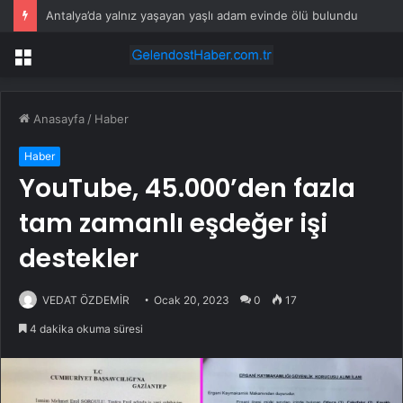
Antalya’da yalnız yaşayan yaşlı adam evinde ölü bulundu
Menü
Anasayfa
/
Haber
Haber
YouTube, 45.000’den fazla
tam zamanlı eşdeğer işi
destekler
VEDAT ÖZDEMİR
Ocak 20, 2023
0
17
4 dakika okuma süresi