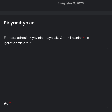
Ağustos 9, 2026
Bir yanıt yazın
E-posta adresiniz yayınlanmayacak.
Gerekli alanlar
*
ile
işaretlenmişlerdir
Y
o
r
u
m
*
Ad
*