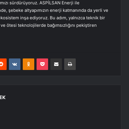
mızı sürdürüyoruz. ASPİLSAN Enerji ile
inde, şebeke altyapımızın enerji katmanında da yerli ve
 ekosistem inşa ediyoruz. Bu adım, yalnızca teknik bir
e ötesi teknolojilerde bağımsızlığını pekiştiren
erest
Reddit
VKontakte
Odnoklassniki
Pocket
E-Posta ile paylaş
Yazdır
EK