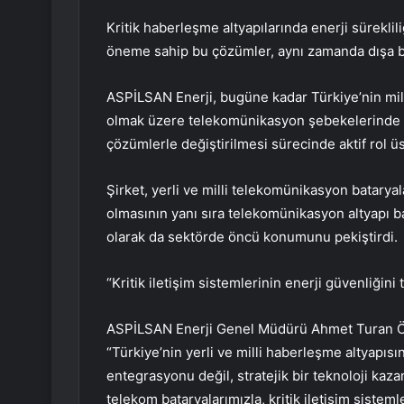
Kritik haberleşme altyapılarında enerji süreklil
öneme sahip bu çözümler, aynı zamanda dışa bağ
ASPİLSAN Enerji, bugüne kadar Türkiye’nin mill
olmak üzere telekomünikasyon şebekelerinde kul
çözümlerle değiştirilmesi sürecinde aktif rol üs
Şirket, yerli ve milli telekomünikasyon batarya
olmasının yanı sıra telekomünikasyon altyapı bat
olarak da sektörde öncü konumunu pekiştirdi.
“Kritik iletişim sistemlerinin enerji güvenliğini 
ASPİLSAN Enerji Genel Müdürü Ahmet Turan Özd
“Türkiye’nin yerli ve milli haberleşme altyapısı
entegrasyonu değil, stratejik bir teknoloji kazan
telekom bataryalarımızla, kritik iletişim sisteml