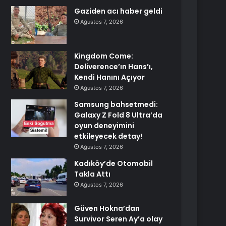
Gaziden acı haber geldi
Ağustos 7, 2026
Kingdom Come:
Deliverence’ın Hans’ı,
Kendi Hanını Açıyor
Ağustos 7, 2026
Samsung bahsetmedi:
Galaxy Z Fold 8 Ultra’da
oyun deneyimini
etkileyecek detay!
Ağustos 7, 2026
Kadıköy’de Otomobil
Takla Attı
Ağustos 7, 2026
Güven Hokna’dan
Survivor Seren Ay’a olay