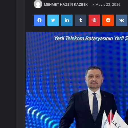
MEHMET HAZBİN KAZBEK
Mayıs 23, 2026
Facebook
Twitter
LinkedIn
Tumblr
Pinterest
Reddit