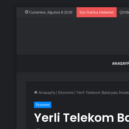
Çin’d
Cumartesi, Ağustos 8 2026
Son Dakika Haberleri
ANASAY
Anasayfa
/
Ekonomi
/
Yerli Telekom Bataryası İmzal
Ekonomi
Yerli Telekom B