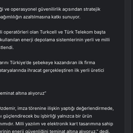
iği ve operasyonel güvenilirlik açısından stratejik
ımlılığın azaltılmasına katkı sunuyor.
i operatörleri olan Turkcell ve Türk Telekom başta
lanılan enerji depolama sistemlerinin yerli ve milli
tlendi.
larını Türkiye’de şebekeye kazandıran ilk firma
aryalarında ihracat gerçekleştiren ilk yerli üretici
teminat altına alıyoruz”
emir, imza törenine ilişkin yaptığı değerlendirmede,
nı güçlendirecek bu işbirliği yalnızca bir ürün
ımıdır. Milli yazılım ve elektronik kart tasarımına sahip
erinin enerji güvenliğini teminat altına alıyoruz.” dedi.