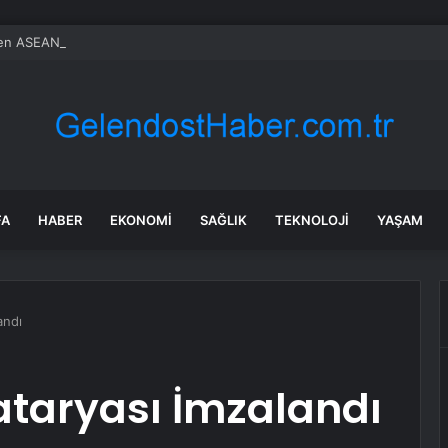
en ASEAN toplantısında Japonya’ya tarihsel uyarı
FA
HABER
EKONOMI
SAĞLIK
TEKNOLOJI
YAŞAM
andı
ataryası İmzalandı