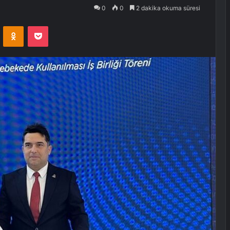
0
0
2 dakika okuma süresi
VKontakte
Odnoklassniki
Pocket