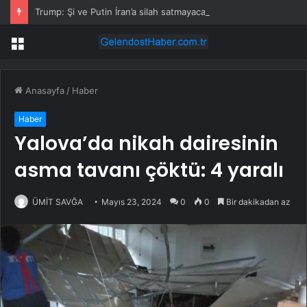
Trump: Şi ve Putin İran’a silah satmayacaklarını söyledi
Menü
Anasayfa
/
Haber
Haber
Yalova’da nikah dairesinin
asma tavanı çöktü: 4 yaralı
ÜMİT SAVĞA
Mayıs 23, 2024
0
0
Bir dakikadan az