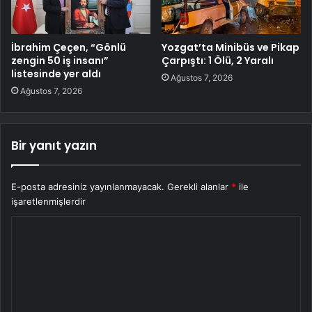
İbrahim Çeçen, “Gönlü
Yozgat’ta Minibüs ve Pikap
zengin 50 iş insanı”
Çarpıştı: 1 Ölü, 2 Yaralı
listesinde yer aldı
Ağustos 7, 2026
Ağustos 7, 2026
Bir yanıt yazın
E-posta adresiniz yayınlanmayacak.
Gerekli alanlar
*
ile
işaretlenmişlerdir
Y
o
r
u
m