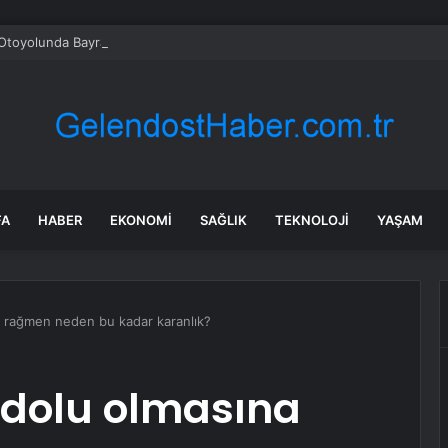
Otoyolunda Bayram Hareketliliği
FA
HABER
EKONOMI
SAĞLIK
TEKNOLOJI
YAŞAM
na rağmen neden bu kadar karanlık?
a dolu olmasına