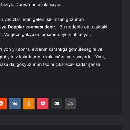
 hızıyla Dünya’dan uzaklaşıyor.
dan yıldızlarından gelen ışık insan gözünün
iye Doppler kayması denir.
. Bu nedenle en uzaktaki
iz. Ve gece gökyüzü tamamen aydınlatılmıyor.
trilyon yıl sonra, evrenin karanlığa gömüleceğini ve
i yıldız kalıntılarının kalacağını varsayıyorlar. Yani,
asa da, gökyüzünün tadını çıkaracak kadar şanslı
erest
Reddit
VKontakte
Odnoklassniki
Pocket
E-Posta ile paylaş
Yazdır