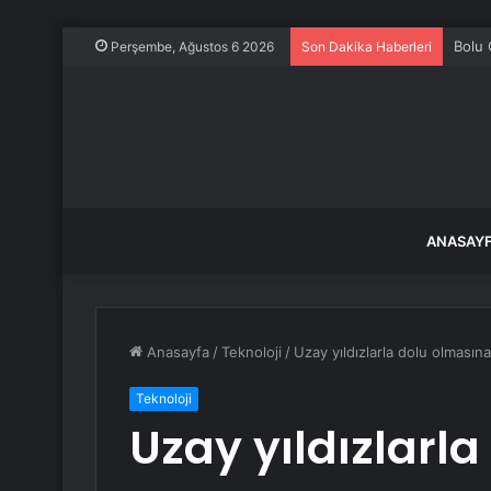
Bolu 
Perşembe, Ağustos 6 2026
Son Dakika Haberleri
ANASAY
Anasayfa
/
Teknoloji
/
Uzay yıldızlarla dolu olması
Teknoloji
Uzay yıldızlarl