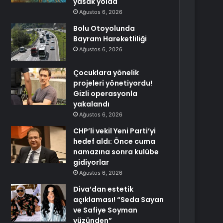
yasak yolda
Ağustos 6, 2026
Bolu Otoyolunda
Bayram Hareketliliği
Ağustos 6, 2026
Çocuklara yönelik
projeleri yönetiyordu!
Gizli operasyonla
yakalandı
Ağustos 6, 2026
CHP’li vekil Yeni Parti’yi
hedef aldı: Önce cuma
namazına sonra kulübe
gidiyorlar
Ağustos 6, 2026
Diva’dan estetik
açıklaması! “Seda Sayan
ve Safiye Soyman
yüzünden”