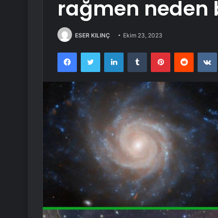
rağmen neden b
ESER KILINÇ
Ekim 23, 2023
Facebook
Twitter
LinkedIn
Tumblr
Pinterest
Reddit