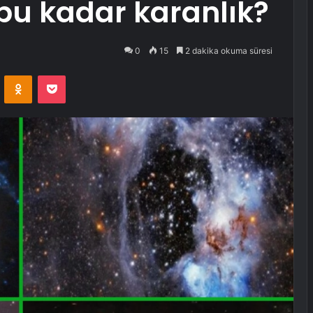
u kadar karanlık?
0
15
2 dakika okuma süresi
VKontakte
Odnoklassniki
Pocket