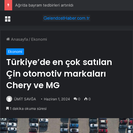
Ağrı’da bayram tedbirleri artırıldı
Menü
Anasayfa
/
Ekonomi
Ekonomi
Türkiye’de en çok satılan
Çin otomotiv markaları
Chery ve MG
ÜMİT SAVĞA
Haziran 1, 2024
0
0
1 dakika okuma süresi