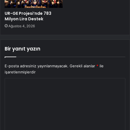
UR-GE Projesi’nde 783
Milyon Lira Destek
Ağustos 4, 2026
Bir yanıt yazın
E-posta adresiniz yayınlanmayacak.
Gerekli alanlar
*
ile
işaretlenmişlerdir
Y
o
r
u
m
*