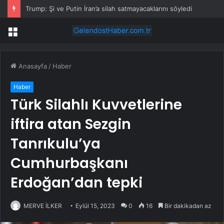
Trump: Şi ve Putin İran’a silah satmayacaklarını söyledi
Menü
Anasayfa
/
Haber
Haber
Türk Silahlı Kuvvetlerine
iftira atan Sezgin
Tanrıkulu’ya
Cumhurbaşkanı
Erdoğan’dan tepki
MERVE İLKER
Eylül 15, 2023
0
16
Bir dakikadan az