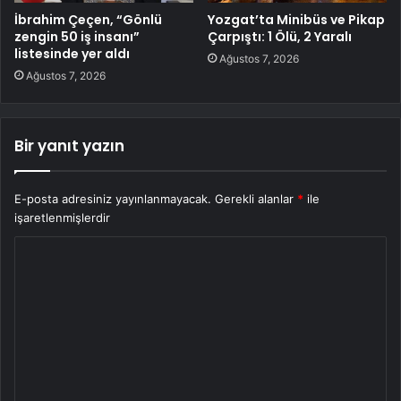
İbrahim Çeçen, “Gönlü
Yozgat’ta Minibüs ve Pikap
zengin 50 iş insanı”
Çarpıştı: 1 Ölü, 2 Yaralı
listesinde yer aldı
Ağustos 7, 2026
Ağustos 7, 2026
Bir yanıt yazın
E-posta adresiniz yayınlanmayacak.
Gerekli alanlar
*
ile
işaretlenmişlerdir
Y
o
r
u
m
*