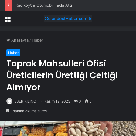
Kadıköy’de Otomobil Takla Attı
Menü
Anasayfa
/
Haber
Haber
Toprak Mahsulleri Ofisi
Üreticilerin Ürettiği Çeltiği
Almıyor
ESER KILINÇ
Kasım 12, 2023
0
5
1 dakika okuma süresi