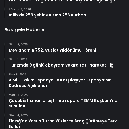
Gaziantep Otogarında Kurban Bayramı Yoğunluğu
Ağustos 7, 2026
İdlib’de 253 Şehit Anısına 253 Kurban
Rastgele Haberler
Nisan 5, 2026
Mevlana’nın 752. Vuslat Yıldönümü Töreni
Nisan 1, 2025
Turizmde 9 günlük bayram ve ara tatil hareketliliği
Ekim 8, 2025
A Milli Takım, İspanya ile Karşılaşıyor: İspanya’nın
Kadrosu Açıklandı
Mart 11, 2026
Çocuk istismarı araştırma raporu TBMM Başkanı’na
sunuldu
Nisan 4, 2026
Elazığ’da Yosun Tutan Yüzlerce Araç Çürümeye Terk
Edildi