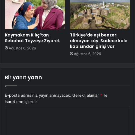
Kaymakam Kılıç’tan
Türkiye’de eşi benzeri
Sebahat Teyzeye Ziyaret
olmayan köy: Sadece kale
kapısından girişi var
Ağustos 6, 2026
Ağustos 6, 2026
Bir yanıt yazın
E-posta adresiniz yayınlanmayacak.
Gerekli alanlar
*
ile
işaretlenmişlerdir
Y
o
r