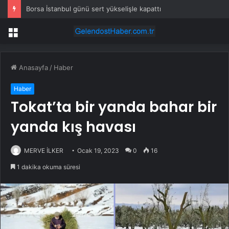
Borsa İstanbul günü sert yükselişle kapattı
Menü
Anasayfa
/
Haber
Haber
Tokat’ta bir yanda bahar bir
yanda kış havası
MERVE İLKER
Ocak 19, 2023
0
16
1 dakika okuma süresi