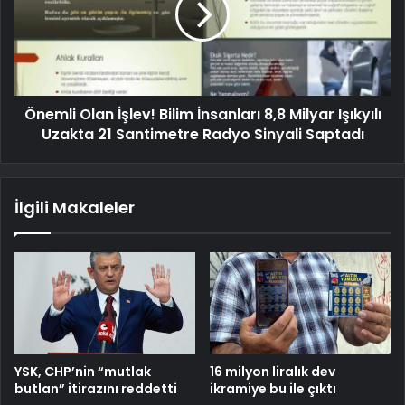
Önemli Olan İşlev! Bilim İnsanları 8,8 Milyar Işıkyılı
Uzakta 21 Santimetre Radyo Sinyali Saptadı
İlgili Makaleler
YSK, CHP’nin “mutlak
16 milyon liralık dev
butlan” itirazını reddetti
ikramiye bu ile çıktı