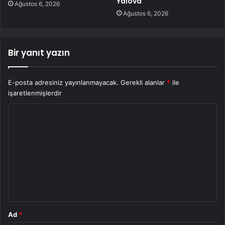
Yalova
Ağustos 6, 2026
Ağustos 6, 2026
Bir yanıt yazın
E-posta adresiniz yayınlanmayacak.
Gerekli alanlar
*
ile
işaretlenmişlerdir
Y
o
r
u
m
*
Ad
*