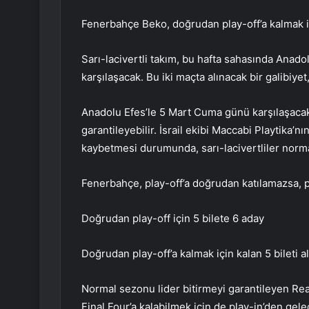
Fenerbahçe Beko, doğrudan play-off’a kalmak iç
Sarı-lacivertli takım, bu hafta sahasında Anad
karşılaşacak. Bu iki maçta alınacak bir galibiy
Anadolu Efes’le 5 Mart Cuma günü karşılaşaca
garantileyebilir. İsrail ekibi Maccabi Playtik
kaybetmesi durumunda, sarı-lacivertliler norma
Fenerbahçe, play-off’a doğrudan katılamazsa, p
Doğrudan play-off için 5 bilete 6 aday
Doğrudan play-off’a kalmak için kalan 5 bileti 
Normal sezonu lider bitirmeyi garantileyen Real
Final Four’a kalabilmek için de play-in’den gelec