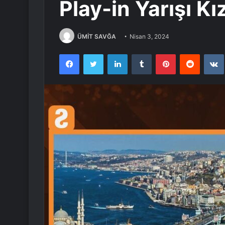
Play-in Yarışı Kı
ÜMİT SAVĞA
Nisan 3, 2024
Facebook
Twitter
LinkedIn
Tumblr
Pinterest
Reddit