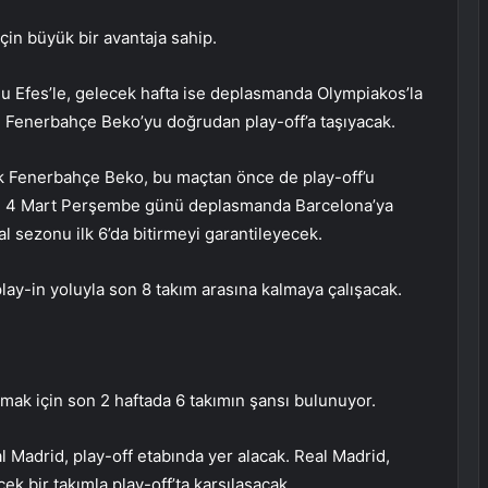
in büyük bir avantaja sahip.
olu Efes’le, gelecek hafta ise deplasmanda Olympiakos’la
et, Fenerbahçe Beko’yu doğrudan play-off’a taşıyacak.
k Fenerbahçe Beko, bu maçtan önce de play-off’u
a’nın 4 Mart Perşembe günü deplasmanda Barcelona’ya
l sezonu ilk 6’da bitirmeyi garantileyecek.
lay-in yoluyla son 8 takım arasına kalmaya çalışacak.
almak için son 2 haftada 6 takımın şansı bulunuyor.
 Madrid, play-off etabında yer alacak. Real Madrid,
ek bir takımla play-off’ta karşılaşacak.