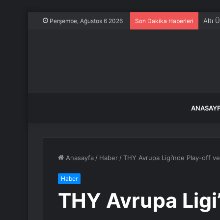
Altı 
Perşembe, Ağustos 6 2026
Son Dakika Haberleri
ANASAY
Anasayfa
/
Haber
/
THY Avrupa Ligi’nde Play-off ve 
Haber
THY Avrupa Ligi’