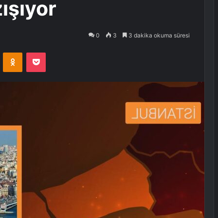
zışıyor
0
3
3 dakika okuma süresi
VKontakte
Odnoklassniki
Pocket