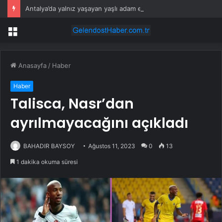
Antalya’da yalnız yaşayan yaşlı adam evinde ölü bulundu
Menü
Anasayfa
/
Haber
Haber
Talisca, Nasr’dan
ayrılmayacağını açıkladı
BAHADIR BAYSOY
Ağustos 11, 2023
0
13
1 dakika okuma süresi