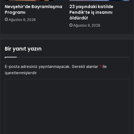
Nevşehir’de Bayramlaşma
23 yaşındaki katilde
Programı
Pendik’te iş insanını
öldürdü!
Ağustos 9, 2026
Ağustos 9, 2026
Bir yanıt yazın
E-posta adresiniz yayınlanmayacak.
Gerekli alanlar
*
ile
işaretlenmişlerdir
Y
o
r
u
m
*