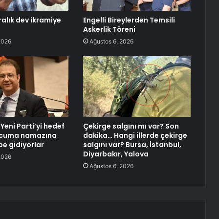
iralık dev ikramiye
Engelli Bireylerden Temsili
Askerlik Töreni
2026
Ağustos 6, 2026
 Yeni Parti’yi hedef
Çekirge salgını mı var? Son
e cuma namazına
dakika… Hangi illerde çekirge
be gidiyorlar
salgını var? Bursa, İstanbul,
Diyarbakır, Yalova
2026
Ağustos 6, 2026