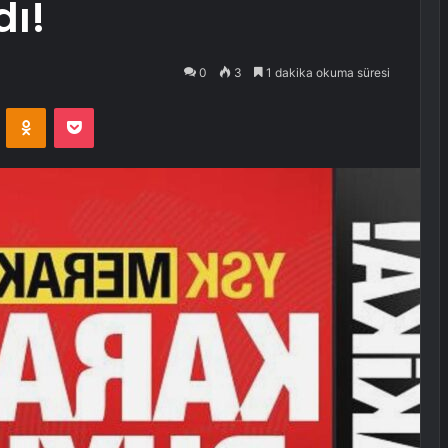
dı!
0
3
1 dakika okuma süresi
VKontakte
Odnoklassniki
Pocket