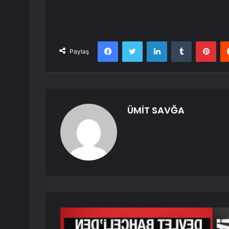
Facebook
Twitter
LinkedIn
Tumblr
Pint
Paylaş
ÜMİT SAVĞA