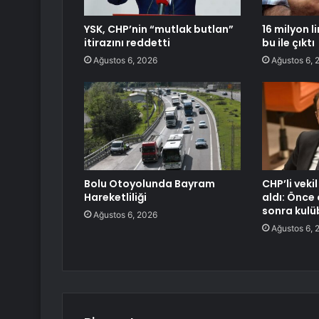
YSK, CHP’nin “mutlak butlan”
16 milyon l
itirazını reddetti
bu ile çıktı
Ağustos 6, 2026
Ağustos 6, 
Bolu Otoyolunda Bayram
CHP’li vekil
Hareketliliği
aldı: Önc
sonra kulü
Ağustos 6, 2026
Ağustos 6, 