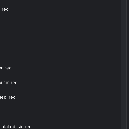
 red
ım red
ılsın red
lebi red
ptal edilsin red