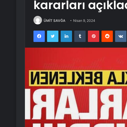
kararları açıkla
ÜMİT SAVĞA
Nisan 9, 2024
Facebook
Twitter
LinkedIn
Tumblr
Pinterest
Reddit