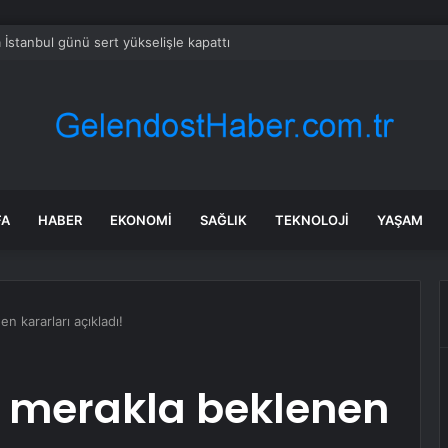
 İstanbul günü sert yükselişle kapattı
FA
HABER
EKONOMI
SAĞLIK
TEKNOLOJI
YAŞAM
 kararları açıkladı!
K merakla beklenen