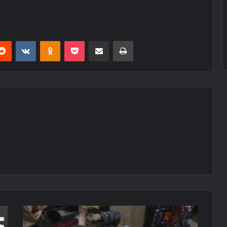
erest
Reddit
VKontakte
Odnoklassniki
Pocket
E-Posta ile paylaş
Yazdır