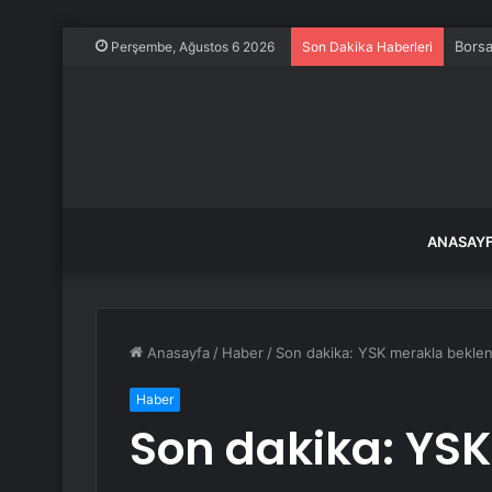
Borsa
Perşembe, Ağustos 6 2026
Son Dakika Haberleri
ANASAY
Anasayfa
/
Haber
/
Son dakika: YSK merakla beklenen
Haber
Son dakika: YS