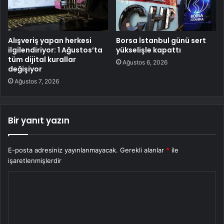
Alışveriş yapan herkesi
Borsa İstanbul günü sert
ilgilendiriyor: 1 Ağustos’ta
yükselişle kapattı
tüm dijital kurallar
Ağustos 6, 2026
değişiyor
Ağustos 7, 2026
Bir yanıt yazın
E-posta adresiniz yayınlanmayacak.
Gerekli alanlar
*
ile
işaretlenmişlerdir
Y
o
r
u