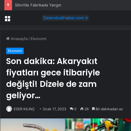
Sinan Akçıl’dan Haluk Levent açıklaması! “Halkın Atatürk zaafını kullandı”
Menü
Anasayfa
/
Ekonomi
Ekonomi
Son dakika: Akaryakıt
fiyatları gece itibariyle
değişti! Dizele de zam
geliyor…
ESER KILINÇ
Ocak 17, 2023
0
26
Bir dakikadan az