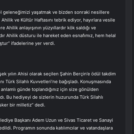
zel geleneğimizi yaşatmak ve bizden sonraki nesillere
 Ahilik ve Kültür Haftasını tebrik ediyor, hayırlara vesile
e Ahilik anlayışının yüzyıllardır kök saldığı ve
ardır Ahilik düsturu ile hareket eden esnafımız, hem helal
tur” ifadelerine yer verdi.
ek yılın Ahisi olarak seçilen Şahin Berçin’e ödül takdim
ını Türk Silahlı Kuvvetleri’ne bağışladı. Konuşmasında
anlamlı günde toplandığınız için size gönülden
dı. Bu hediyeyi de sizlerin huzurunda Türk Silahlı
er bir milletiz” dedi.
 Belediye Başkanı Adem Uzun ve Sivas Ticaret ve Sanayi
dildi. Programın sonunda katılımcılar ve vatandaşlara