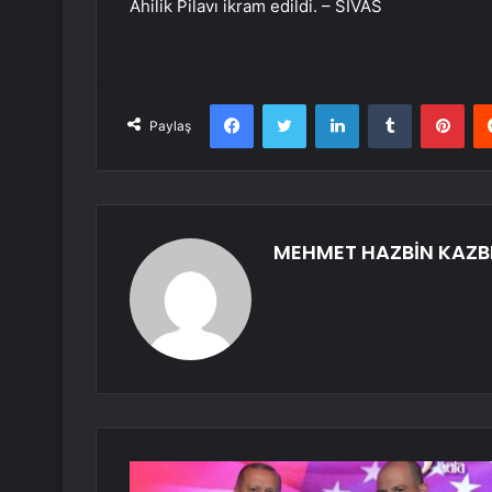
Ahilik Pilavı ikram edildi. – SİVAS
Facebook
Twitter
LinkedIn
Tumblr
Pint
Paylaş
MEHMET HAZBİN KAZB