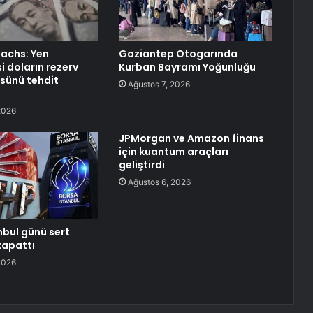
achs: Yen
Gaziantep Otogarında
 doların rezerv
Kurban Bayramı Yoğunluğu
sünü tehdit
Ağustos 7, 2026
2026
JPMorgan ve Amazon finans
için kuantum araçları
geliştirdi
Ağustos 6, 2026
nbul günü sert
kapattı
2026