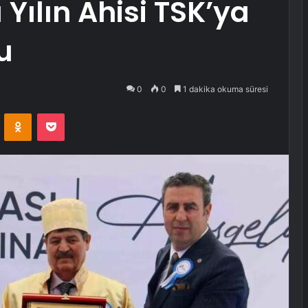
Yılın Ahisi TSK’ya
u
0
0
1 dakika okuma süresi
VKontakte
Odnoklassniki
Pocket