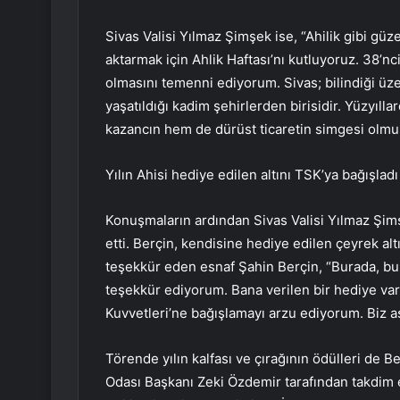
Sivas Valisi Yılmaz Şimşek ise, “Ahilik gibi gü
aktarmak için Ahlik Haftası’nı kutluyoruz. 38’nci
olmasını temenni ediyorum. Sivas; bilindiği üzer
yaşatıldığı kadim şehirlerden birisidir. Yüzyıll
kazancın hem de dürüst ticaretin simgesi olmuş
Yılın Ahisi hediye edilen altını TSK’ya bağışladı
Konuşmaların ardından Sivas Valisi Yılmaz Şimş
etti. Berçin, kendisine hediye edilen çeyrek alt
teşekkür eden esnaf Şahin Berçin, “Burada, bu 
teşekkür ediyorum. Bana verilen bir hediye var
Kuvvetleri’ne bağışlamayı arzu ediyorum. Biz ask
Törende yılın kalfası ve çırağının ödülleri de
Odası Başkanı Zeki Özdemir tarafından takdim e