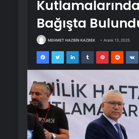
Kutlamalarında 
Bağışta Bulund
MEHMET HAZBİN KAZBEK
Aralık 13, 2025
Facebook
Twitter
LinkedIn
Tumblr
Pinterest
Reddit