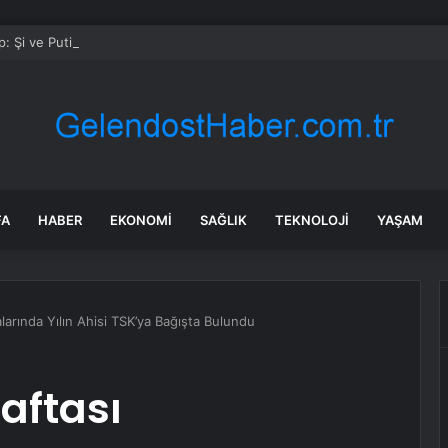
: Şi ve Putin İran’a silah satmayacaklarını söyledi
FA
HABER
EKONOMI
SAĞLIK
TEKNOLOJI
YAŞAM
alarında Yılın Ahisi TSK’ya Bağışta Bulundu
Haftası