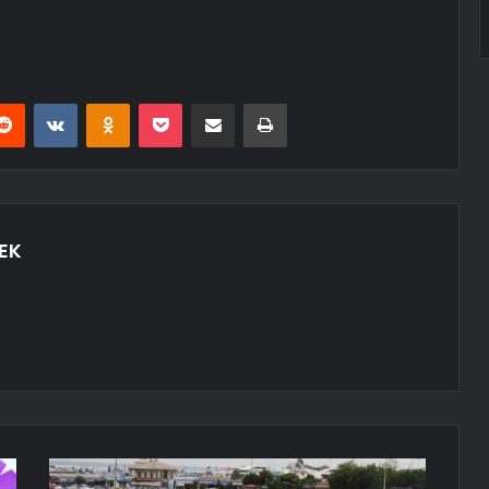
erest
Reddit
VKontakte
Odnoklassniki
Pocket
E-Posta ile paylaş
Yazdır
EK