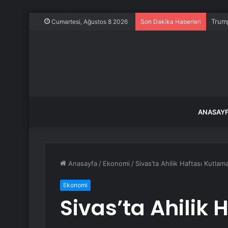
Trump
Cumartesi, Ağustos 8 2026
Son Dakika Haberleri
ANASAY
Anasayfa
/
Ekonomi
/
Sivas’ta Ahilik Haftası Kutlam
Ekonomi
Sivas’ta Ahilik 