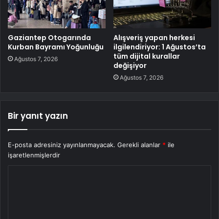
Gaziantep Otogarında
Alışveriş yapan herkesi
Kurban Bayramı Yoğunluğu
ilgilendiriyor: 1 Ağustos’ta
tüm dijital kurallar
Ağustos 7, 2026
değişiyor
Ağustos 7, 2026
Bir yanıt yazın
E-posta adresiniz yayınlanmayacak.
Gerekli alanlar
*
ile
işaretlenmişlerdir
Y
o
r
u