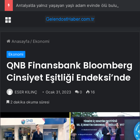
Antalya’da yalnız yaşayan yaşlı adam evinde ölü bulundu
Menü
Anasayfa
/
Ekonomi
Ekonomi
QNB Finansbank Bloomberg
Cinsiyet Eşitliği Endeksi’nde
ESER KILINÇ
Ocak 31, 2023
0
16
2 dakika okuma süresi