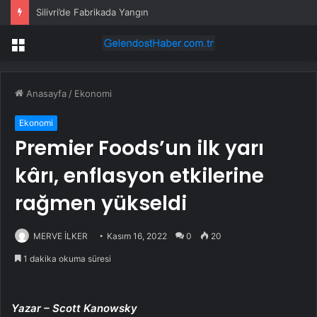
Silivri’de Fabrikada Yangın
Menü
Anasayfa
/
Ekonomi
Ekonomi
Premier Foods’un ilk yarı
kârı, enflasyon etkilerine
rağmen yükseldi
MERVE İLKER
Kasım 16, 2022
0
20
1 dakika okuma süresi
Yazar – Scott Kanowsky