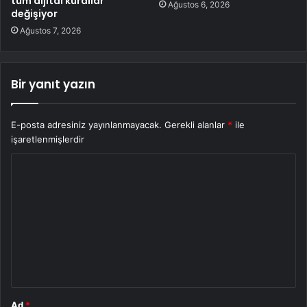
tüm dijital kurallar
Ağustos 6, 2026
değişiyor
Ağustos 7, 2026
Bir yanıt yazın
E-posta adresiniz yayınlanmayacak.
Gerekli alanlar
*
ile
işaretlenmişlerdir
Y
o
r
u
m
*
Ad
*