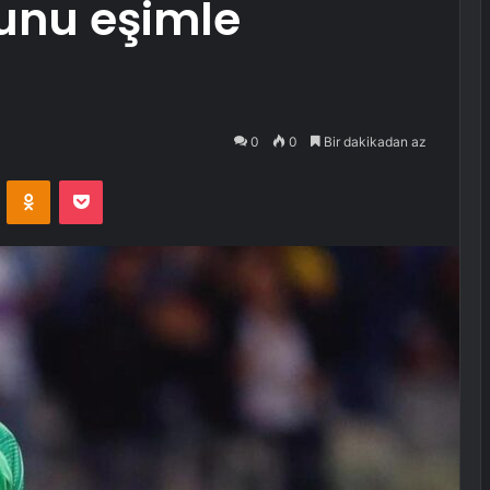
unu eşimle
0
0
Bir dakikadan az
VKontakte
Odnoklassniki
Pocket