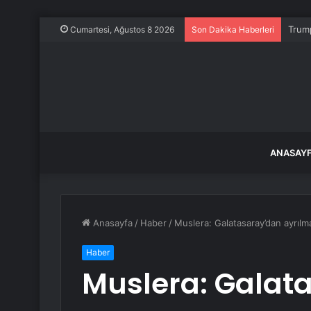
Trump
Cumartesi, Ağustos 8 2026
Son Dakika Haberleri
ANASAY
Anasayfa
/
Haber
/
Muslera: Galatasaray’dan ayrı
Haber
Muslera: Galat