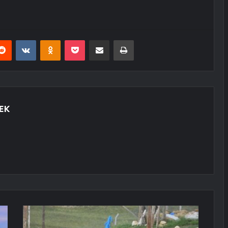
erest
Reddit
VKontakte
Odnoklassniki
Pocket
E-Posta ile paylaş
Yazdır
EK