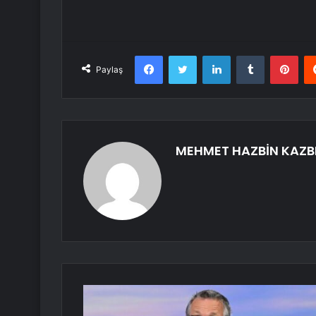
Facebook
Twitter
LinkedIn
Tumblr
Pint
Paylaş
MEHMET HAZBİN KAZB