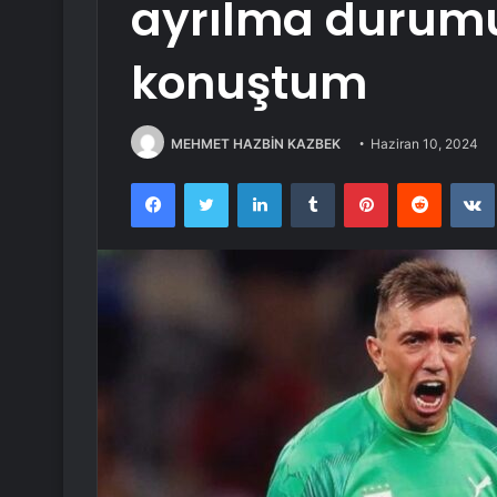
ayrılma durum
konuştum
MEHMET HAZBİN KAZBEK
Haziran 10, 2024
Facebook
Twitter
LinkedIn
Tumblr
Pinterest
Reddit