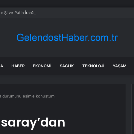
: Şi ve Putin İran’a silah satmayacaklarını söyledi
FA
HABER
EKONOMI
SAĞLIK
TEKNOLOJI
YAŞAM
lma durumunu eşimle konuştum
asaray’dan