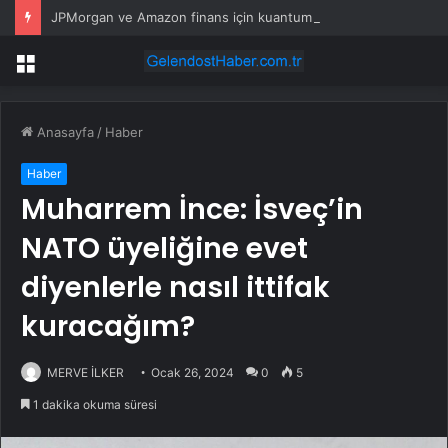
JPMorgan ve Amazon finans için kuantum araçları geliştirdi
Menü
Anasayfa
/
Haber
Haber
Muharrem İnce: İsveç’in
NATO üyeliğine evet
diyenlerle nasıl ittifak
kuracağım?
MERVE İLKER
Ocak 26, 2024
0
5
1 dakika okuma süresi