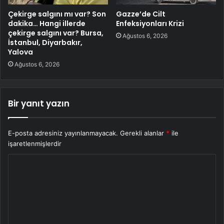
Çekirge salgını mı var? Son
Gazze’de Cilt
dakika… Hangi illerde
Enfeksiyonları Krizi
çekirge salgını var? Bursa,
Ağustos 6, 2026
İstanbul, Diyarbakır,
Yalova
Ağustos 6, 2026
Bir yanıt yazın
E-posta adresiniz yayınlanmayacak.
Gerekli alanlar
*
ile
işaretlenmişlerdir
Y
o
r
u
m