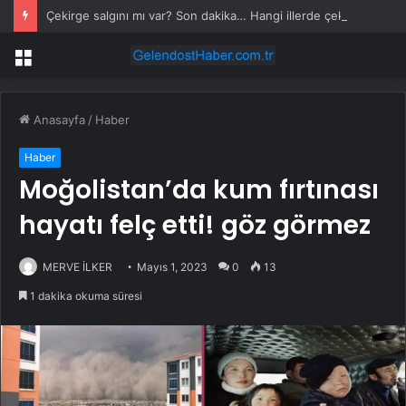
Çekirge salgını mı var? Son dakika… Hangi illerde çekirge salgını var? Bursa, İstanbul, Diyarbakır, Yalova
Menü
Anasayfa
/
Haber
Haber
Moğolistan’da kum fırtınası
hayatı felç etti! göz görmez
MERVE İLKER
Mayıs 1, 2023
0
13
1 dakika okuma süresi