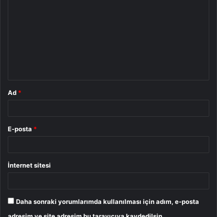
o
r
u
m
*
Ad
*
E-posta
*
İnternet sitesi
Daha sonraki yorumlarımda kullanılması için adım, e-posta
adresim ve site adresim bu tarayıcıya kaydedilsin.