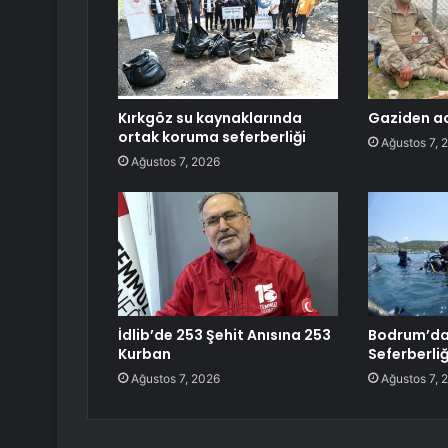
Kırkgöz su kaynaklarında
Gaziden ac
ortak koruma seferberliği
Ağustos 7, 
Ağustos 7, 2026
İdlib’de 253 Şehit Anısına 253
Bodrum’da
Kurban
Seferberli
Ağustos 7, 2026
Ağustos 7, 