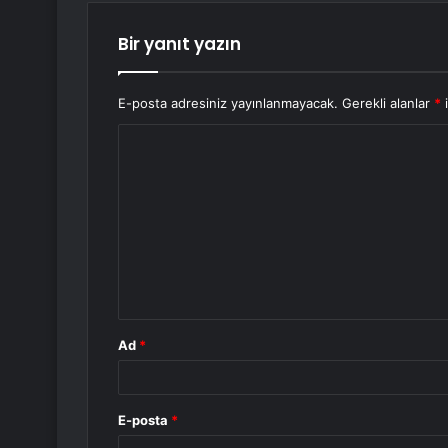
Bir yanıt yazın
E-posta adresiniz yayınlanmayacak.
Gerekli alanlar
*
i
Y
o
r
u
m
*
Ad
*
E-posta
*