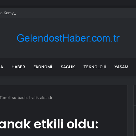
da Kamyonun Tıra Arkadan Çarptığı Kazada 2 Kişi Yaralandı
FA
HABER
EKONOMI
SAĞLIK
TEKNOLOJI
YAŞAM
üneli su bastı, trafik aksadı
nak etkili oldu: