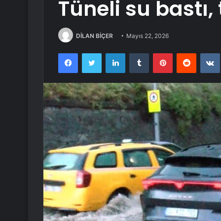
Tüneli su bastı,
DİLAN BİÇER
Mayıs 22, 2026
Facebook
Twitter
LinkedIn
Tumblr
Pinterest
Reddit