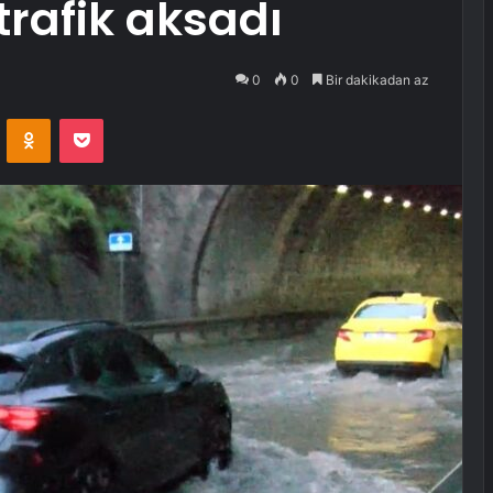
 trafik aksadı
0
0
Bir dakikadan az
VKontakte
Odnoklassniki
Pocket