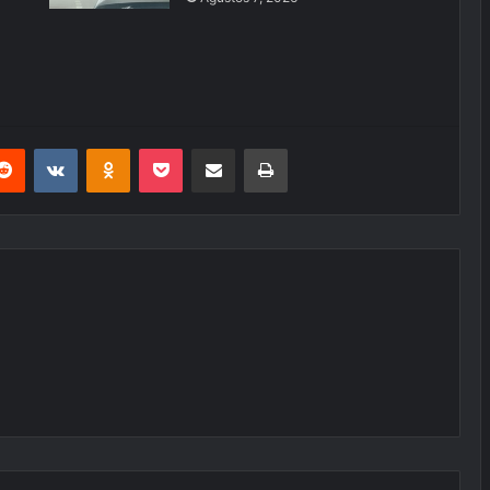
erest
Reddit
VKontakte
Odnoklassniki
Pocket
E-Posta ile paylaş
Yazdır