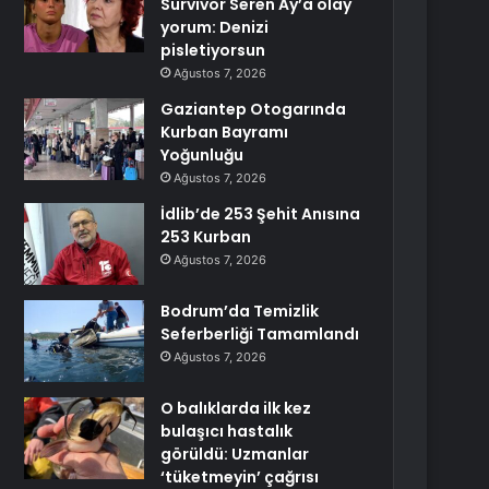
Survivor Seren Ay’a olay
yorum: Denizi
pisletiyorsun
Ağustos 7, 2026
Gaziantep Otogarında
Kurban Bayramı
Yoğunluğu
Ağustos 7, 2026
İdlib’de 253 Şehit Anısına
253 Kurban
Ağustos 7, 2026
Bodrum’da Temizlik
Seferberliği Tamamlandı
Ağustos 7, 2026
O balıklarda ilk kez
bulaşıcı hastalık
görüldü: Uzmanlar
‘tüketmeyin’ çağrısı