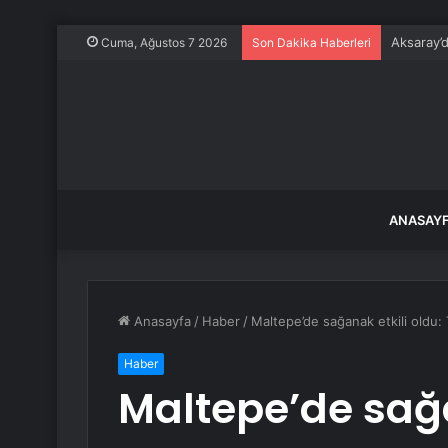
Aksaray’
Cuma, Ağustos 7 2026
Son Dakika Haberleri
ANASAY
Anasayfa
/
Haber
/
Maltepe’de sağanak etkili oldu: T
Haber
Maltepe’de sağa