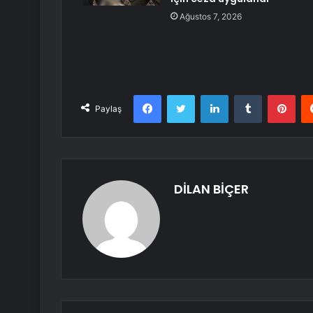
Ağustos 7, 2026
Facebook
Twitter
LinkedIn
Tumblr
Pint
Paylaş
DİLAN BİÇER