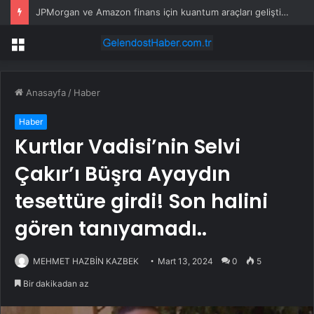
JPMorgan ve Amazon finans için kuantum araçları geliştirdi
Menü
Anasayfa
/
Haber
Haber
Kurtlar Vadisi’nin Selvi
Çakır’ı Büşra Ayaydın
tesettüre girdi! Son halini
gören tanıyamadı..
MEHMET HAZBİN KAZBEK
Mart 13, 2024
0
5
Bir dakikadan az