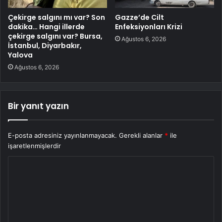
Çekirge salgını mı var? Son
Gazze’de Cilt
dakika… Hangi illerde
Enfeksiyonları Krizi
çekirge salgını var? Bursa,
Ağustos 6, 2026
İstanbul, Diyarbakır,
Yalova
Ağustos 6, 2026
Bir yanıt yazın
E-posta adresiniz yayınlanmayacak.
Gerekli alanlar
*
ile
işaretlenmişlerdir
Y
o
r
u