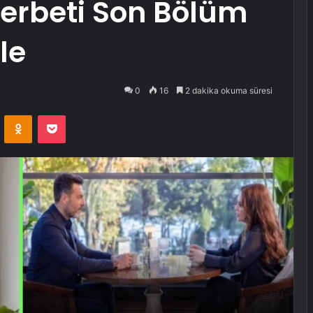
 Şerbeti Son Bölüm
le
0
16
2 dakika okuma süresi
VKontakte
Odnoklassniki
Pocket