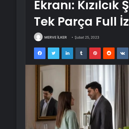
Ekranı: Kızılcık
Tek Parça Full İz
MERVE İLKER
Şubat 25, 2023
Facebook
Twitter
LinkedIn
Tumblr
Pinterest
Reddit