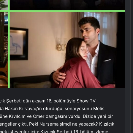
zılcık Şerbeti dün akşam 16. bölümüyle Show TV
da Hakan Kırvavaç’ın oturduğu, senaryosunu Melis
ümüne Kıvılcım ve Ömer damgasını vurdu. Dizide yeni bir
geller çıktı. Peki Nursema şimdi ne yapacak? Kızılcık
ek isteyenler için: Kızılcık Şerbeti 16. bölüm izleme