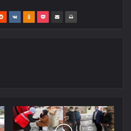
erest
Reddit
VKontakte
Odnoklassniki
Pocket
E-Posta ile paylaş
Yazdır