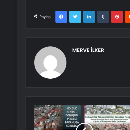
Facebook
Twitter
LinkedIn
Tumblr
Pint
Paylaş
MERVE İLKER