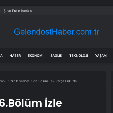
: Şi ve Putin İran’a silah satmayacaklarını söyledi
FA
HABER
EKONOMI
SAĞLIK
TEKNOLOJI
YAŞAM
ranı: Kızılcık Şerbeti Son Bölüm Tek Parça Full İzle
16.Bölüm İzle