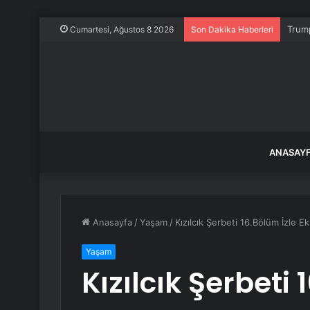
Trump
Cumartesi, Ağustos 8 2026
Son Dakika Haberleri
ANASAY
Anasayfa
/
Yaşam
/
Kızılcık Şerbeti 16.Bölüm İzle Ek
Yaşam
Kızılcık Şerbeti 