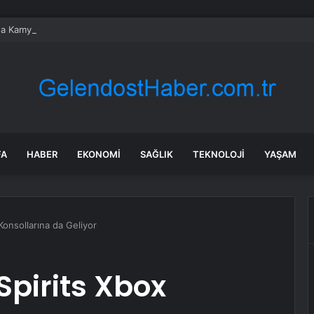
da Kamyonun Tıra Arkadan Çarptığı Kazada 2 Kişi Yaralandı
FA
HABER
EKONOMI
SAĞLIK
TEKNOLOJI
YAŞAM
Konsollarına da Geliyor
Spirits Xbox