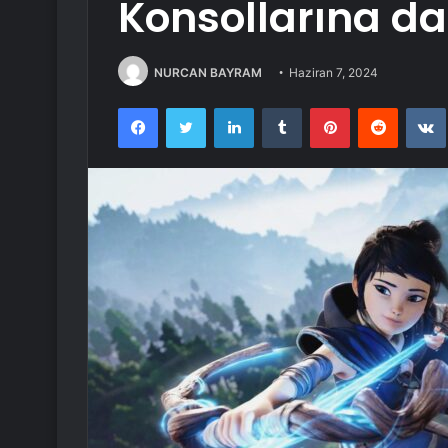
Konsollarına da
NURCAN BAYRAM
Haziran 7, 2024
Facebook
Twitter
LinkedIn
Tumblr
Pinterest
Reddit