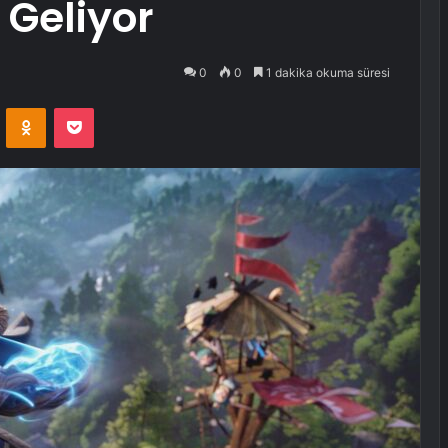
 Geliyor
0
0
1 dakika okuma süresi
VKontakte
Odnoklassniki
Pocket