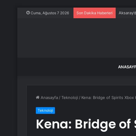
Aksaray’
Cuma, Ağustos 7 2026
Son Dakika Haberleri
ANASAY
Anasayfa
/
Teknoloji
/
Kena: Bridge of Spirits Xbox 
Teknoloji
Kena: Bridge of 