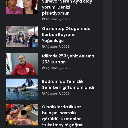
Survivor Seren Ay’a olay
yorum: Denizi
pisletiyorsun
Ağustos 7, 2026
Gaziantep Otogarında
Kurban Bayramı
Yoğunluğu
Ağustos 7, 2026
İdlib’de 253 Şehit Anısına
253 Kurban
Ağustos 7, 2026
Bodrum’da Temizlik
Seferberliği Tamamlandı
Ağustos 7, 2026
O balıklarda ilk kez
bulaşıcı hastalık
görüldü: Uzmanlar
‘tüketmeyin’ çağrısı