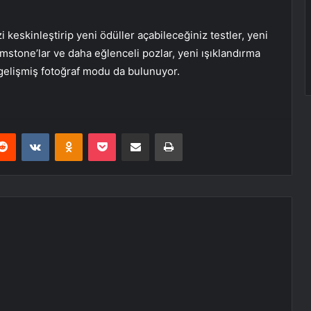
 keskinleştirip yeni ödüller açabileceğiniz testler, yeni
armstone’lar ve daha eğlenceli pozlar, yeni ışıklandırma
 gelişmiş fotoğraf modu da bulunuyor.
erest
Reddit
VKontakte
Odnoklassniki
Pocket
E-Posta ile paylaş
Yazdır