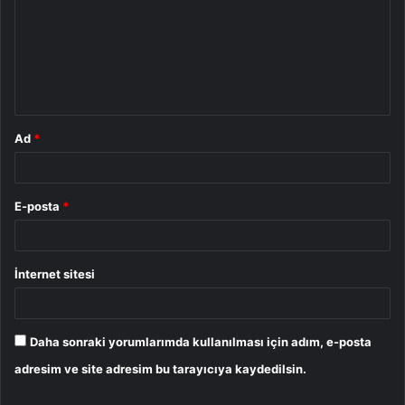
r
u
m
*
Ad
*
E-posta
*
İnternet sitesi
Daha sonraki yorumlarımda kullanılması için adım, e-posta
adresim ve site adresim bu tarayıcıya kaydedilsin.