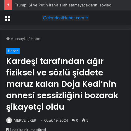
Trump: Şi ve Putin İran’a silah satmayacaklarını söyledi
Menü
Anasayfa
/
Haber
Haber
Kardeşi tarafından ağır
fiziksel ve sözlü şiddete
maruz kalan Doja Kedi’nin
annesi sessizliğini bozarak
şikayetçi oldu
MERVE İLKER
Ocak 19, 2024
0
5
1 dakika okuma süresi