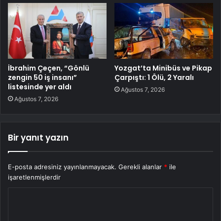
İbrahim Çeçen, “Gönlü
Yozgat’ta Minibüs ve Pikap
zengin 50 iş insanı”
Çarpıştı: 1 Ölü, 2 Yaralı
listesinde yer aldı
Ağustos 7, 2026
Ağustos 7, 2026
Bir yanıt yazın
E-posta adresiniz yayınlanmayacak.
Gerekli alanlar
*
ile
işaretlenmişlerdir
Y
o