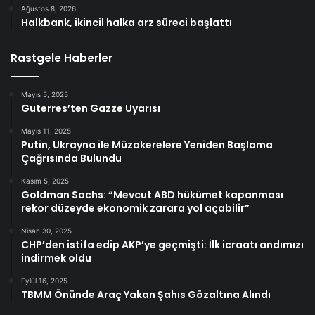
Ağustos 8, 2026
Halkbank, ikincil halka arz süreci başlattı
Rastgele Haberler
Mayıs 5, 2025
Guterres’ten Gazze Uyarısı
Mayıs 11, 2025
Putin, Ukrayna ile Müzakerelere Yeniden Başlama
Çağrısında Bulundu
Kasım 5, 2025
Goldman Sachs: “Mevcut ABD hükümet kapanması
rekor düzeyde ekonomik zarara yol açabilir”
Nisan 30, 2025
CHP’den istifa edip AKP’ye geçmişti: İlk icraatı andımızı
indirmek oldu
Eylül 16, 2025
TBMM Önünde Araç Yakan Şahıs Gözaltına Alındı