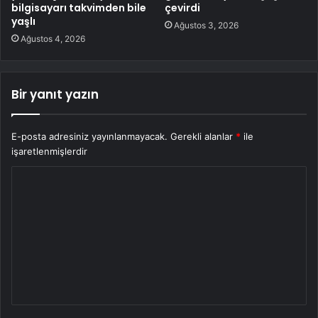
bilgisayarı takvimden bile
çevirdi
yaşlı
Ağustos 3, 2026
Ağustos 4, 2026
Bir yanıt yazın
E-posta adresiniz yayınlanmayacak.
Gerekli alanlar
*
ile
işaretlenmişlerdir
Y
o
r
u
m
*