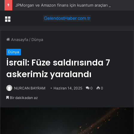
JPMorgan ve Amazon finans için kuantum araçları geliştirdi
Menü
Anasayfa
/
Dünya
Dünya
İsrail: Füze saldırısında 7
askerimiz yaralandı
NURCAN BAYRAM
Haziran 14, 2025
0
0
Bir dakikadan az