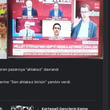
eren pazarcıya “ahlaksız” davrandı
ine “Sen ahlaksız birisin” yanıtını verdi.
ah
Kartepeli Gençlerin Kamp