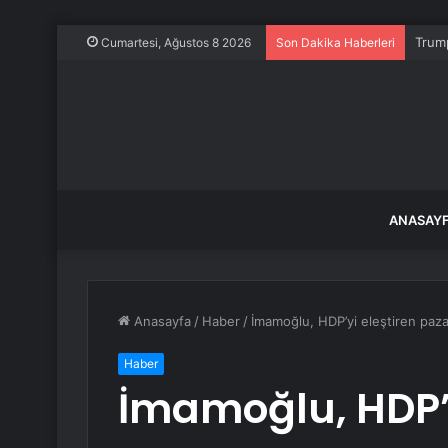
Trump
Cumartesi, Ağustos 8 2026
Son Dakika Haberleri
ANASAY
Anasayfa
/
Haber
/
İmamoğlu, HDP’yi eleştiren paza
Haber
İmamoğlu, HDP’y