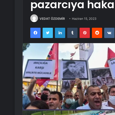
pazarcıya hakar
VEDAT ÖZDEMİR
Haziran 15, 2023
Facebook
Twitter
LinkedIn
Tumblr
Pinterest
Reddit