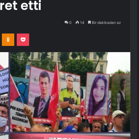
et etti
0
14
Bir dakikadan az
VKontakte
Odnoklassniki
Pocket