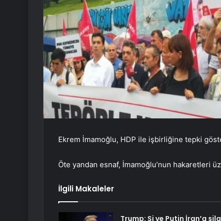
Ekrem İmamoğlu, HDP ile işbirliğine tepki göst
Öte yandan esnaf, İmamoğlu’nun hakaretleri üzer
İlgili Makaleler
Trump: Şi ve Putin İran’a sil