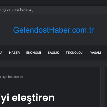
: Şi ve Putin İran’a silah satmayacaklarını söyledi
FA
HABER
EKONOMI
SAĞLIK
TEKNOLOJI
YAŞAM
rcıya hakaret etti
i eleştiren