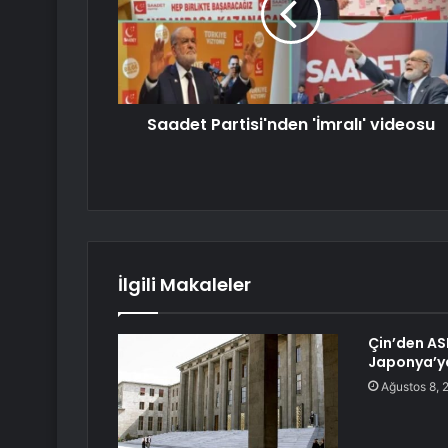
Saadet Partisi'nden 'İmralı' videosu
İlgili Makaleler
Çin’den AS
Japonya’ya
Ağustos 8, 