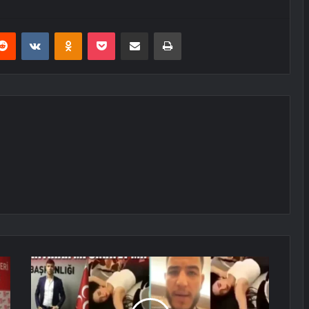
erest
Reddit
VKontakte
Odnoklassniki
Pocket
E-Posta ile paylaş
Yazdır