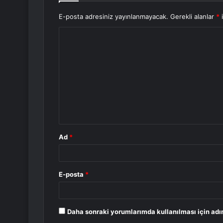
E-posta adresiniz yayınlanmayacak.
Gerekli alanlar
*
i
Y
o
r
u
m
*
Ad
*
E-posta
*
Daha sonraki yorumlarımda kullanılması için adı