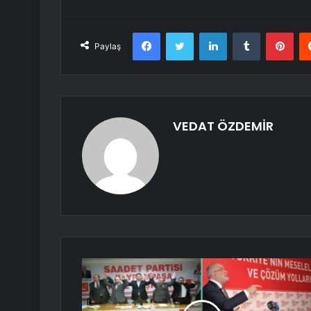
Facebook
Twitter
LinkedIn
Tumblr
Pint
Paylaş
VEDAT ÖZDEMİR