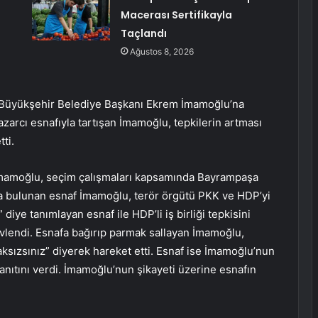
Macerası Sertifikayla
Taçlandı
Ağustos 8, 2026
 Büyükşehir Belediye Başkanı Ekrem İmamoğlu’na
azarcı esnafıyla tartışan İmamoğlu, tepkilerin artması
ti.
İmamoğlu, seçim çalışmaları kapsamında Bayrampaşa
hta bulunan esnaf İmamoğlu, terör örgütü PKK ve HDP’yi
iye tanımlayan esnaf ile HDP’li iş birliği tepkisini
vlendi. Esnafa bağırıp parmak sallayan İmamoğlu,
aksızsınız” diyerek hareket etti. Esnaf ise İmamoğlu’nun
yanıtını verdi. İmamoğlu’nun şikayeti üzerine esnafın