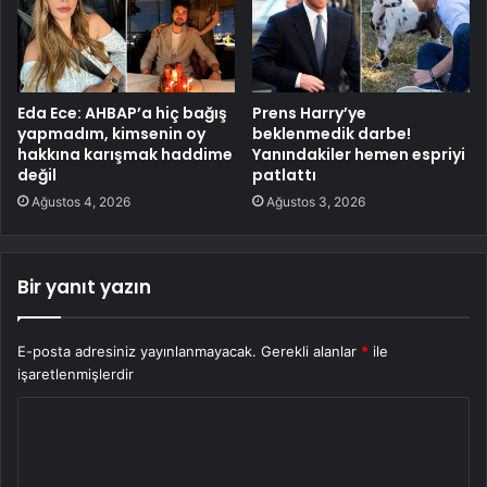
Eda Ece: AHBAP’a hiç bağış
Prens Harry’ye
yapmadım, kimsenin oy
beklenmedik darbe!
hakkına karışmak haddime
Yanındakiler hemen espriyi
değil
patlattı
Ağustos 4, 2026
Ağustos 3, 2026
Bir yanıt yazın
E-posta adresiniz yayınlanmayacak.
Gerekli alanlar
*
ile
işaretlenmişlerdir
Y
o
r