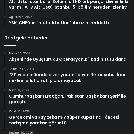
Altı Üstü İstanbul 5. Bölüm full HD tek parça izleme linki
var mı, ATV Altı Üstü İstanbul 5. bölüm nereden izlenir?
Ağustos 6, 2026
YSK, CHP’nin “mutlak butlan” itirazını reddetti
Rastgele Haberler
Nisan 14, 2026
Akşehir’de Uyuşturucu Operasyonu: 1 Kadın Tutuklandı
Temmuz 13, 2026
“30 yıldır mücadele veriyorum” diyen Netanyahu: İran
nükleer silaha sahip olamayacak
Mart 31, 2026
Cumhurbaşkanı Erdoğan, Pakistan Başbakanı Şerif ile
görüştü
Ocak 12, 2026
Gerçek mi yapay zeka mı? Süper Kupa finali öncesi
tartışma yaratan görüntü
Haziran 16, 2025