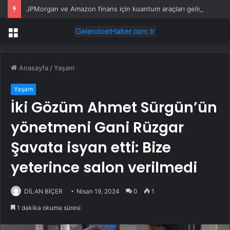
JPMorgan ve Amazon finans için kuantum araçları geliştirdi
Menü
Anasayfa
/
Yaşam
Yaşam
İki Gözüm Ahmet Sürgün’ün
yönetmeni Gani Rüzgar
Şavata isyan etti: Bize
yeterince salon verilmedi
DİLAN BİÇER
Nisan 19, 2024
0
1
1 dakika okuma süresi