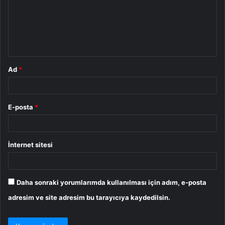
u
m
*
Ad
*
E-posta
*
İnternet sitesi
Daha sonraki yorumlarımda kullanılması için adım, e-posta
adresim ve site adresim bu tarayıcıya kaydedilsin.