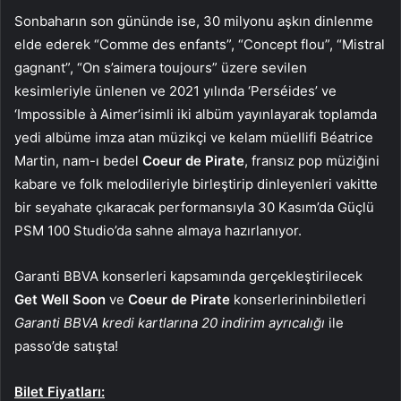
Sonbaharın son gününde ise, 30 milyonu aşkın dinlenme
elde ederek “Comme des enfants”, “Concept flou”, “Mistral
gagnant”, “On s’aimera toujours” üzere sevilen
kesimleriyle ünlenen ve 2021 yılında ‘Perséides’ ve
‘Impossible à Aimer’isimli iki albüm yayınlayarak toplamda
yedi albüme imza atan müzikçi ve kelam müellifi Béatrice
Martin, nam-ı bedel
Coeur de Pirate
, fransız pop müziğini
kabare ve folk melodileriyle birleştirip dinleyenleri vakitte
bir seyahate çıkaracak performansıyla 30 Kasım’da Güçlü
PSM 100 Studio’da sahne almaya hazırlanıyor.
Garanti BBVA konserleri kapsamında gerçekleştirilecek
Get Well Soon
ve
Coeur de Pirate
konserlerininbiletleri
Garanti BBVA kredi kartlarına 20 indirim ayrıcalığı
ile
passo’de satışta!
Bilet Fiyatları: