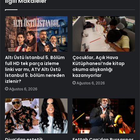
İlgili Makaleler
Altı Üstü İstanbul 5. Bölüm
Çocuklar, Açık Hava
full HD tek parça izleme
Kütüphanesi’nde kitap
linki var mı, ATV Altı Üstü
okuma alışkanlığı
İstanbul 5. bölüm nereden
kazanıyorlar
izlenir?
Ağustos 6, 2026
Ağustos 6, 2026
Diva’dan estetik
Fettah Can’dan Bursaspor