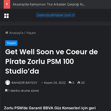
Aksaray’da Kamyonun Tıra Arkadan Çarptığı Kazada 2 Kişi Yaralandı
Menü
Anasayfa
/
Yaşam
Yaşam
Get Well Soon ve Coeur de
Pirate Zorlu PSM 100
Studio’da
BAHADIR BAYSOY
Kasım 24, 2022
0
20
1 dakika okuma süresi
Zorlu PSM’de Garanti BBVA Güz Konserleri için geri