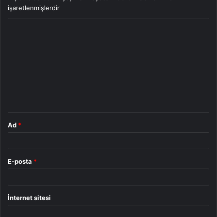
işaretlenmişlerdir
Y
o
r
u
m
*
Ad
*
E-posta
*
İnternet sitesi