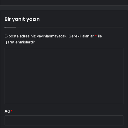
Bir yanıt yazın
E-posta adresiniz yayınlanmayacak.
Gerekli alanlar
*
ile
işaretlenmişlerdir
Y
o
r
u
m
*
Ad
*