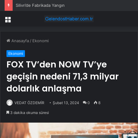
Sinan Akçıl’dan Haluk Levent açıklaması! “Halkın Atatürk zaafını kullandı”
Menü
Anasayfa
/
Ekonomi
Ekonomi
FOX TV’den NOW TV’ye
geçişin nedeni 71,3 milyar
dolarlık anlaşma
VEDAT ÖZDEMİR
Şubat 13, 2024
0
8
3 dakika okuma süresi