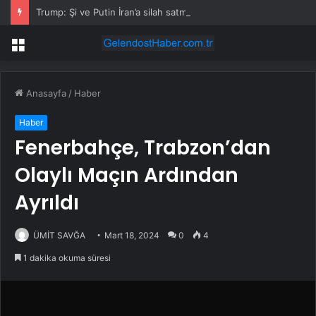
Trump: Şi ve Putin İran’a silah satmayacaklarını söyledi
Menü
Anasayfa
/
Haber
Haber
Fenerbahçe, Trabzon’dan
Olaylı Maçın Ardından
Ayrıldı
ÜMİT SAVĞA
Mart 18, 2024
0
4
1 dakika okuma süresi