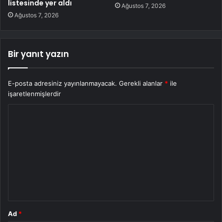
listesinde yer aldı
Ağustos 7, 2026
Ağustos 7, 2026
Bir yanıt yazın
E-posta adresiniz yayınlanmayacak.
Gerekli alanlar
*
ile
işaretlenmişlerdir
Y
o
r
u
m
*
Ad
*