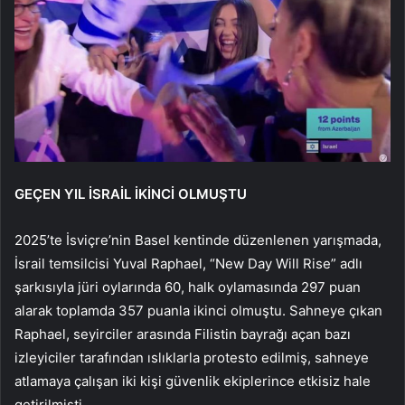
GEÇEN YIL İSRAİL İKİNCİ OLMUŞTU
2025’te İsviçre’nin Basel kentinde düzenlenen yarışmada,
İsrail temsilcisi Yuval Raphael, “New Day Will Rise” adlı
şarkısıyla jüri oylarında 60, halk oylamasında 297 puan
alarak toplamda 357 puanla ikinci olmuştu. Sahneye çıkan
Raphael, seyirciler arasında Filistin bayrağı açan bazı
izleyiciler tarafından ıslıklarla protesto edilmiş, sahneye
atlamaya çalışan iki kişi güvenlik ekiplerince etkisiz hale
getirilmişti.