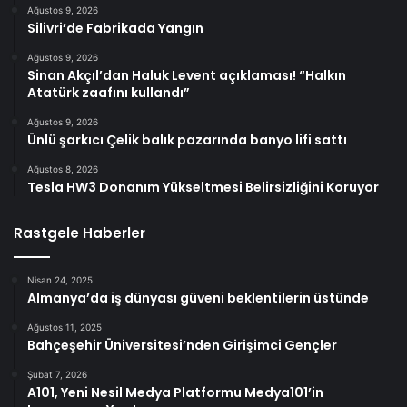
Ağustos 9, 2026
Silivri’de Fabrikada Yangın
Ağustos 9, 2026
Sinan Akçıl’dan Haluk Levent açıklaması! “Halkın
Atatürk zaafını kullandı”
Ağustos 9, 2026
Ünlü şarkıcı Çelik balık pazarında banyo lifi sattı
Ağustos 8, 2026
Tesla HW3 Donanım Yükseltmesi Belirsizliğini Koruyor
Rastgele Haberler
Nisan 24, 2025
Almanya’da iş dünyası güveni beklentilerin üstünde
Ağustos 11, 2025
Bahçeşehir Üniversitesi’nden Girişimci Gençler
Şubat 7, 2026
A101, Yeni Nesil Medya Platformu Medya101’in