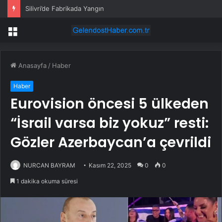
Sinan Akçıl’dan Haluk Levent açıklaması! “Halkın Atatürk zaafını kullandı”
Menü
Anasayfa
/
Haber
Haber
Eurovision öncesi 5 ülkeden
“İsrail varsa biz yokuz” resti:
Gözler Azerbaycan’a çevrildi
NURCAN BAYRAM
Kasım 22, 2025
0
0
1 dakika okuma süresi