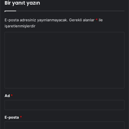
Bir yanıt yazın
E-posta adresiniz yayınlanmayacak.
Gerekli alanlar
*
ile
işaretlenmişlerdir
Y
o
r
u
m
*
Ad
*
E-posta
*