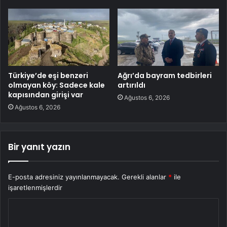
Türkiye’de eşi benzeri
Ağrı’da bayram tedbirleri
olmayan köy: Sadece kale
artırıldı
kapısından girişi var
Ağustos 6, 2026
Ağustos 6, 2026
Bir yanıt yazın
E-posta adresiniz yayınlanmayacak.
Gerekli alanlar
*
ile
işaretlenmişlerdir
Y
o