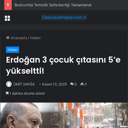
Bodrum’da Temizlik Seferberliği Tamamlandı
Menü
Anasayfa
/
Haber
Haber
Erdoğan 3 çocuk çıtasını 5’e
yükseltti!
ÜMİT SAVĞA
Kasım 13, 2025
0
0
1 dakika okuma süresi