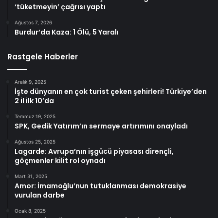
‘tüketmeyin’ çağrısı yaptı
Ağustos 7, 2026
Burdur’da Kaza: 1 Ölü, 5 Yaralı
Rastgele Haberler
Aralık 9, 2025
İşte dünyanın en çok turist çeken şehirleri! Türkiye’den
2 il ilk 10’da
Temmuz 19, 2025
SPK, Gedik Yatırım’ın sermaye artırımını onayladı
Ağustos 25, 2025
Lagarde: Avrupa’nın işgücü piyasası dirençli,
göçmenler kilit rol oynadı
Mart 31, 2025
Amor: İmamoğlu’nun tutuklanması demokrasiye
vurulan darbe
Ocak 8, 2025