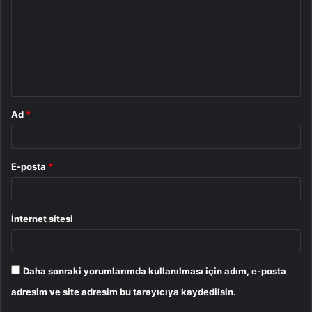
r
u
m
*
Ad
*
E-posta
*
İnternet sitesi
Daha sonraki yorumlarımda kullanılması için adım, e-posta
adresim ve site adresim bu tarayıcıya kaydedilsin.