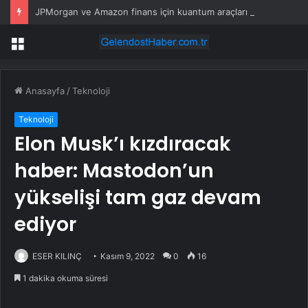
JPMorgan ve Amazon finans için kuantum araçları geliştirdi
Menü
Anasayfa
/
Teknoloji
Teknoloji
Elon Musk’ı kızdıracak
haber: Mastodon’un
yükselişi tam gaz devam
ediyor
ESER KILINÇ
Kasım 9, 2022
0
16
1 dakika okuma süresi