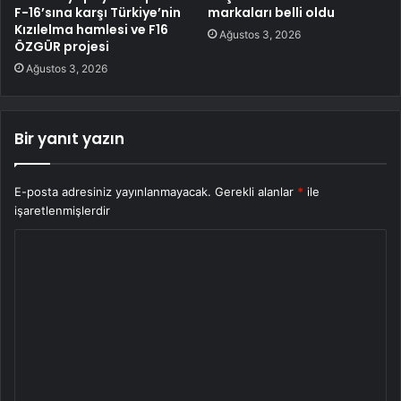
F-16’sına karşı Türkiye’nin
markaları belli oldu
Kızılelma hamlesi ve F16
Ağustos 3, 2026
ÖZGÜR projesi
Ağustos 3, 2026
Bir yanıt yazın
E-posta adresiniz yayınlanmayacak.
Gerekli alanlar
*
ile
işaretlenmişlerdir
Y
o
r
u
m
*