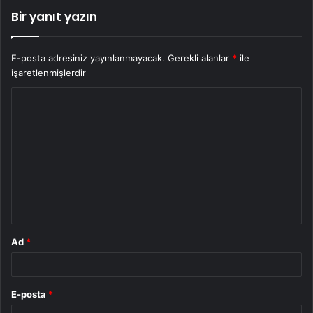
Bir yanıt yazın
E-posta adresiniz yayınlanmayacak.
Gerekli alanlar
*
ile
işaretlenmişlerdir
Y
o
r
u
m
*
Ad
*
E-posta
*