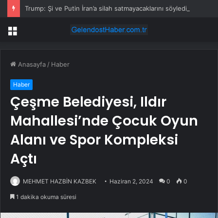
Trump: Şi ve Putin İran’a silah satmayacaklarını söyledi
Menü
Anasayfa
/
Haber
Haber
Çeşme Belediyesi, Ildır
Mahallesi’nde Çocuk Oyun
Alanı ve Spor Kompleksi
Açtı
MEHMET HAZBİN KAZBEK
Haziran 2, 2024
0
0
1 dakika okuma süresi