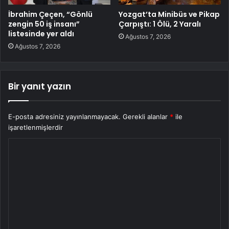
İbrahim Çeçen, “Gönlü
Yozgat’ta Minibüs ve Pikap
zengin 50 iş insanı”
Çarpıştı: 1 Ölü, 2 Yaralı
listesinde yer aldı
Ağustos 7, 2026
Ağustos 7, 2026
Bir yanıt yazın
E-posta adresiniz yayınlanmayacak.
Gerekli alanlar
*
ile
işaretlenmişlerdir
Y
o
r
u
m
*