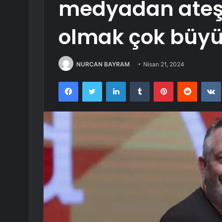
medyadan ateş
olmak çok büyük
NURCAN BAYRAM
Nisan 21, 2024
Facebook
Twitter
LinkedIn
Tumblr
Pinterest
Reddit