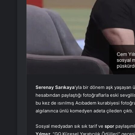
Serenay Sarıkaya
‘yla bir dönem aşk yaşayan
hesabından paylaştığı fotoğraflarla eski sevgi
bu kez de ısırılmış Acıbadem kurabiyesi fotoğra
algılanınca ünlü komedyen adeta çileden çıktı.
Sosyal medyadan sık sık tarif ve
spor
paylaşıml
Yılmaz
, “GQ Küresel Yaratıcılık Ödülleri” gece