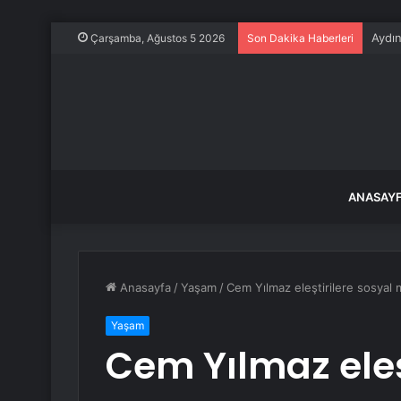
Çin’i
Çarşamba, Ağustos 5 2026
Son Dakika Haberleri
ANASAY
Anasayfa
/
Yaşam
/
Cem Yılmaz eleştirilere sosyal
Yaşam
Cem Yılmaz eleş