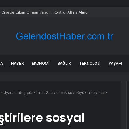
n En Üst Düzey Siyasi Danışmanı Wang, Kuzey Kore Lideri Kim Jong-un ile
FA
HABER
EKONOMI
SAĞLIK
TEKNOLOJI
YAŞAM
 medyadan ateş püskürdü: Salak olmak çok büyük bir ayrıcalık
tirilere sosyal