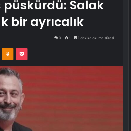
 püskürdü: Salak
 bir ayrıcalık
0
1
1 dakika okuma süresi
VKontakte
Odnoklassniki
Pocket