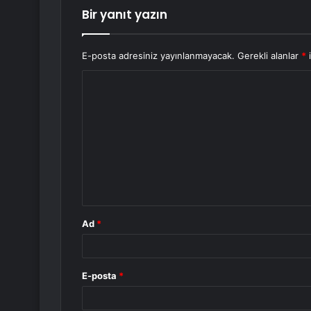
Bir yanıt yazın
E-posta adresiniz yayınlanmayacak.
Gerekli alanlar
*
i
Y
o
r
u
m
*
Ad
*
E-posta
*