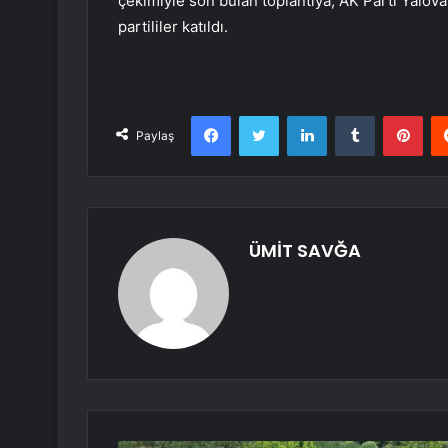
çekimiyle son bulan toplantıya, AK Parti Yalova
partililer katıldı.
Facebook
Twitter
LinkedIn
Tumblr
Pint
Paylaş
ÜMİT SAVĞA