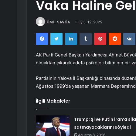
Vaka Haline Gel
ÜMİT SAVĞA
Eylül 12, 2025
Facebook
Twitter
LinkedIn
Tumblr
Pinterest
Reddit
AK Parti Genel Başkan Yardımcısı Ahmet Büyük
olmaktan çıkarak adeta psikoloji biliminin bir v
Partisinin Yalova İl Başkanlığı binasında düze
Ağustos 1999’da yaşanan Marmara Depremi’nde 
İlgili Makaleler
Trump: Şi ve Putin İran’a sil
satmayacaklarını söyledi
Ağustos 8, 2026