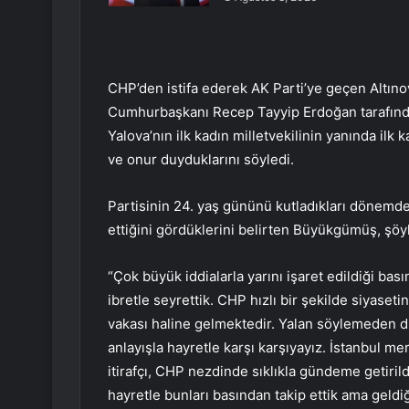
CHP’den istifa ederek AK Parti’ye geçen Altın
Cumhurbaşkanı Recep Tayyip Erdoğan tarafından
Yalova’nın ilk kadın milletvekilinin yanında ilk
ve onur duyduklarını söyledi.
Partisinin 24. yaş gününü kutladıkları dönemde
ettiğini gördüklerini belirten Büyükgümüş, şöy
“Çok büyük iddialarla yarını işaret edildiği bas
ibretle seyrettik. CHP hızlı bir şekilde siyaset
vakası haline gelmektedir. Yalan söylemeden 
anlayışla hayretle karşı karşıyayız. İstanbul me
itirafçı, CHP nezdinde sıklıkla gündeme getirildi v
hayretle bunları basından takip ettik ama geldiği