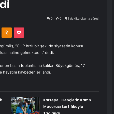
di
0
0
1 dakika okuma süresi
VKontakte
Odnoklassniki
Pocket
gümüş, “CHP hızlı bir şekilde siyasetin konusu
akası haline gelmektedir.” dedi.
nlenen basın toplantısına katılan Büyükgümüş, 17
hayatını kaybedenleri andı.
ah
Kartepeli Gençlerin Kamp
Macerası Sertifikayla
Taçlandı