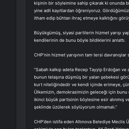
kişinin bir söylemine sahip çıkarak ki onunda b
yine adli kayıtlardan öğreniyoruz. Gördüğümüz 
itham edip bühtan ihraç etmeye kalktığını görü
Büyükgümüş, siyasi partilerin hizmet yarışı ya
kendilerinin de bunu böyle bildiklerini anlattı.
CHP’nin hizmet yarışının tam tersi davranışlar
“Sabah kalkıp adeta Recep Tayyip Erdoğan ve a
bunun telaşına düşmüş bir yalan şebekesi görüy
kurt niteliğindedir ve kendi içinde erimeye, 
Ülkemizin, demokrasimizin geleceği için bunu ö
ikinci büyük partisinin böylesine esir alınmış v
şeklinde üzülerek söylüyorum olmamalı.”
CHP’den istifa eden Altınova Belediye Meclis Üy