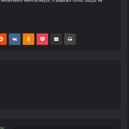
 Milletvekili Meliha Akyol, İl Başkanı Umut Güçlü ve
erest
Reddit
VKontakte
Odnoklassniki
Pocket
E-Posta ile paylaş
Yazdır