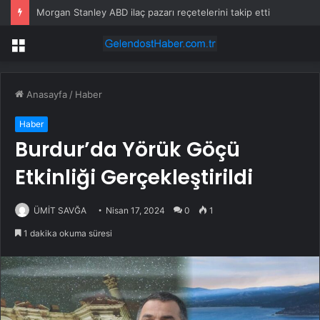
Morgan Stanley ABD ilaç pazarı reçetelerini takip etti
Menü
Anasayfa
/
Haber
Haber
Burdur’da Yörük Göçü
Etkinliği Gerçekleştirildi
ÜMİT SAVĞA
Nisan 17, 2024
0
1
1 dakika okuma süresi