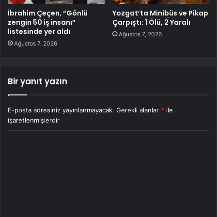
İbrahim Çeçen, “Gönlü
Yozgat’ta Minibüs ve Pikap
zengin 50 iş insanı”
Çarpıştı: 1 Ölü, 2 Yaralı
listesinde yer aldı
Ağustos 7, 2026
Ağustos 7, 2026
Bir yanıt yazın
E-posta adresiniz yayınlanmayacak.
Gerekli alanlar
*
ile
işaretlenmişlerdir
Y
o
r
u
m
*