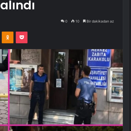
alındı
0
10
Bir dakikadan az
VKontakte
Odnoklassniki
Pocket