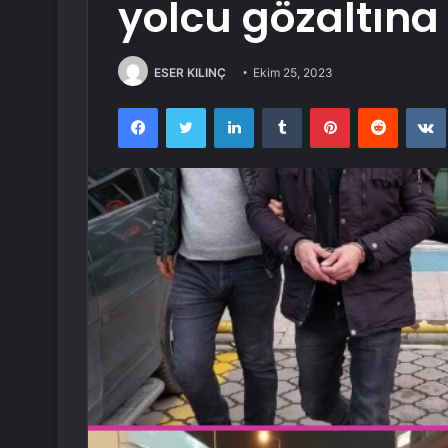
yolcu gözaltına 
ESER KILINÇ
Ekim 25, 2023
Facebook
Twitter
LinkedIn
Tumblr
Pinterest
Reddit