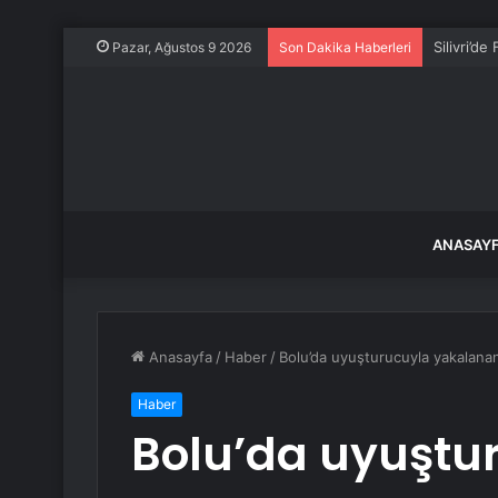
Silivri’d
Pazar, Ağustos 9 2026
Son Dakika Haberleri
ANASAY
Anasayfa
/
Haber
/
Bolu’da uyuşturucuyla yakalanan
Haber
Bolu’da uyuştu