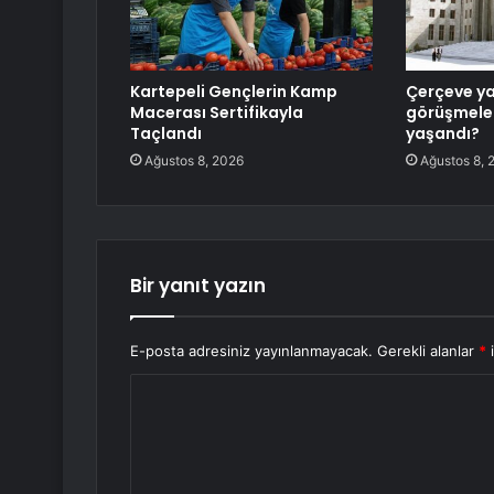
Kartepeli Gençlerin Kamp
Çerçeve y
Macerası Sertifikayla
görüşmeler
Taçlandı
yaşandı?
Ağustos 8, 2026
Ağustos 8, 
Bir yanıt yazın
E-posta adresiniz yayınlanmayacak.
Gerekli alanlar
*
i
Y
o
r
u