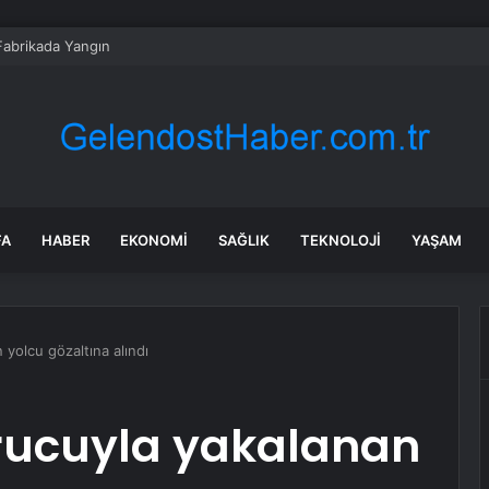
e Fabrikada Yangın
FA
HABER
EKONOMI
SAĞLIK
TEKNOLOJI
YAŞAM
 yolcu gözaltına alındı
rucuyla yakalanan