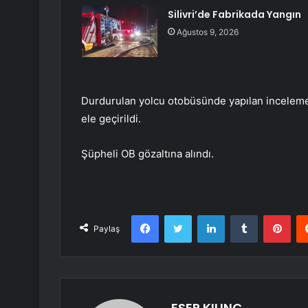
Silivri’de Fabrikada Yangın
Ağustos 9, 2026
Durdurulan yolcu otobüsünde yapılan inceleme
ele geçirildi.
Şüpheli OB gözaltına alındı.
Facebook
Twitter
LinkedIn
Tumblr
Pint
Paylaş
ESER KILINÇ