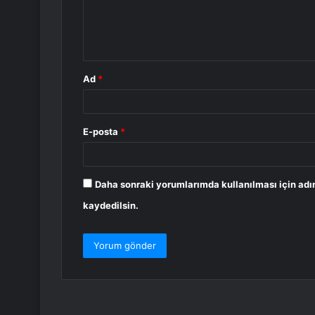
m
*
Ad
*
E-posta
*
Daha sonraki yorumlarımda kullanılması için adı
kaydedilsin.