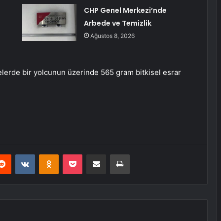
CHP Genel Merkezi’nde
Arbede ve Temizlik
Ağustos 8, 2026
lerde bir yolcunun üzerinde 565 gram bitkisel esrar
erest
Reddit
VKontakte
Odnoklassniki
Pocket
E-Posta ile paylaş
Yazdır