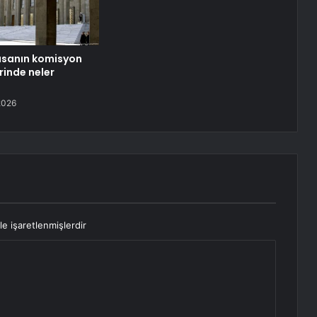
asanın komisyon
inde neler
2026
le işaretlenmişlerdir