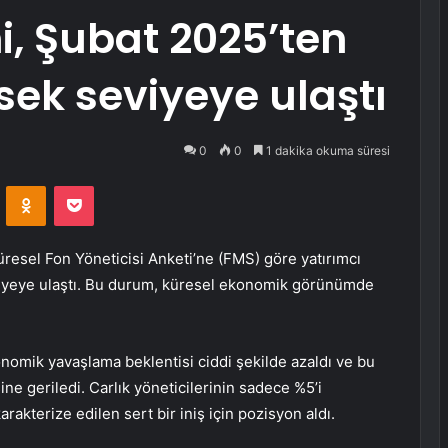
i, Şubat 2025’ten
ek seviyeye ulaştı
0
0
1 dakika okuma süresi
VKontakte
Odnoklassniki
Pocket
resel Fon Yöneticisi Anketi’ne (FMS) göre yatırımcı
iyeye ulaştı. Bu durum, küresel ekonomik görünümde
nomik yavaşlama beklentisi ciddi şekilde azaldı ve bu
e geriledi. Carlık yöneticilerinin sadece %5’i
kterize edilen sert bir iniş için pozisyon aldı.