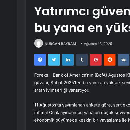
Yatırımcı güven
bu yana en yüks
NURCAN BAYRAM
Ağustos 13, 2025
Facebook
Twitter
LinkedIn
Tumblr
Pinterest
Reddit
Foreks – Bank of America’nın (BofA) Ağustos Kü
güveni, Şubat 2025’ten bu yana en yüksek sev
artan iyimserliği yansıtıyor.
11 Ağustos’ta yayımlanan ankete göre, sert eko
ihtimal Ocak ayından bu yana en düşük seviyesin
ekonomik büyümede keskin bir yavaşlama ile kara