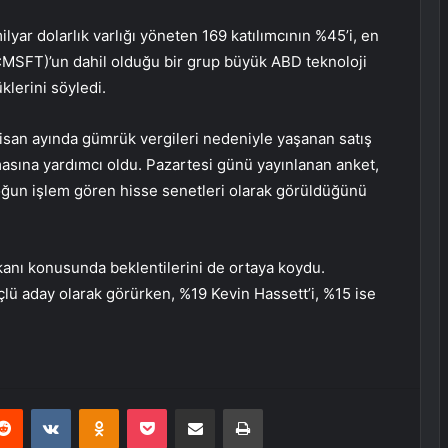
lyar dolarlık varlığı yöneten 169 katılımcının %45’i, en
:
MSFT
)’un dahil olduğu bir grup büyük ABD teknoloji
lerini söyledi.
Nisan ayında gümrük vergileri nedeniyle yaşanan satış
asına yardımcı oldu. Pazartesi günü yayınlanan anket,
oğun işlem gören hisse senetleri olarak görüldüğünü
şkanı konusunda beklentilerini de ortaya koydu.
üçlü aday olarak görürken, %19 Kevin Hassett’i, %15 ise
erest
Reddit
VKontakte
Odnoklassniki
Pocket
E-Posta ile paylaş
Yazdır