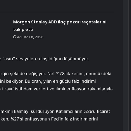
Morgan Stanley ABD ilaç pazarı reçetelerini
takip etti
Ağustos 8, 2026
 “aşırı” seviyelere ulaşıldığını düşünmüyor.
belirgin şekilde değişiyor. Net %78’lik kesim, önümüzdeki
ni bekliyor. Bu oran, yılın en güçlü faiz indirimi
 zayıf istihdam verileri ve ılımlı enflasyon rakamlarıyla
emkinli kalmayı sürdürüyor. Katılımcıların %29’u ticaret
ken, %27’si enflasyonun Fed’in faiz indirimlerini