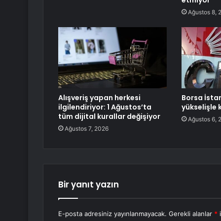
etmiyor
Ağustos 8, 
Alışveriş yapan herkesi
Borsa İsta
ilgilendiriyor: 1 Ağustos’ta
yükselişle 
tüm dijital kurallar değişiyor
Ağustos 6, 
Ağustos 7, 2026
Bir yanıt yazın
E-posta adresiniz yayınlanmayacak.
Gerekli alanlar
*
i