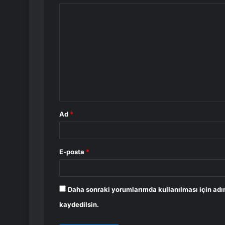
Y
o
r
u
m
*
Ad
*
E-posta
*
Daha sonraki yorumlarımda kullanılması için adı
kaydedilsin.