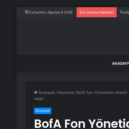
Trump
Cumartesi, Ağustos 8 2026
Son Dakika Haberleri
ANASAY
Anasayfa
/
Ekonomi
/
BofA Fon Yöneticileri Anketi
ulaştı
Ekonomi
BofA Fon Yönetic