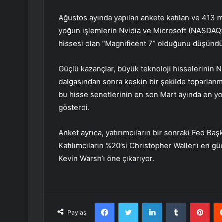
Ağustos ayında yapılan ankete katılan ve 413 mi
yoğun işlemlerin Nvidia ve Microsoft (NASDAQ
hissesi olan “Magnificent 7” olduğunu düşündük
Güçlü kazançlar, büyük teknoloji hisselerinin 
dalgasından sonra keskin bir şekilde toparlanm
bu hisse senetlerinin en son Mart ayında en y
gösterdi.
Anket ayrıca, yatırımcıların bir sonraki Fed Ba
Katılımcıların %20’si Christopher Waller’ı en g
Kevin Warsh’ı öne çıkarıyor.
Facebook
Twitter
LinkedIn
Tumblr
Pint
Paylaş