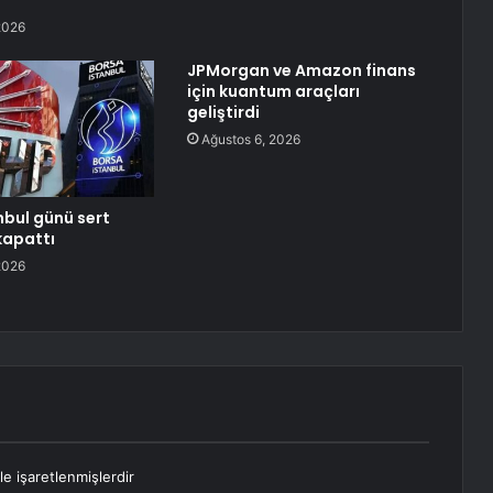
2026
JPMorgan ve Amazon finans
için kuantum araçları
geliştirdi
Ağustos 6, 2026
nbul günü sert
kapattı
2026
le işaretlenmişlerdir