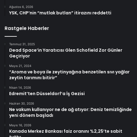
Ağustos 6, 2026
YSK, CHP’nin “mutlak butlan” itirazını reddetti
Rastgele Haberler
Temmuz 31, 2025
Dead Space’in Yaratıcısı Glen Schofield Zor Günler
Geçiriyor
Mayıs 21, 2024
“Aroma ve boya ile zeytinyağına benzetilen sıvı yağlar
zeytin tarımını bitirir”
Nisan 14, 2026
Edremit’ten Düsseldorf’a İş Gezisi
Haziran 30, 2026
Ne vakum kullanıyor ne de ağ atıyor: Deniz temizliğinde
yeni dönem başladı
Mayıs 16, 2026
Kanada Merkez Bankası faiz oranını %2,25’te sabit