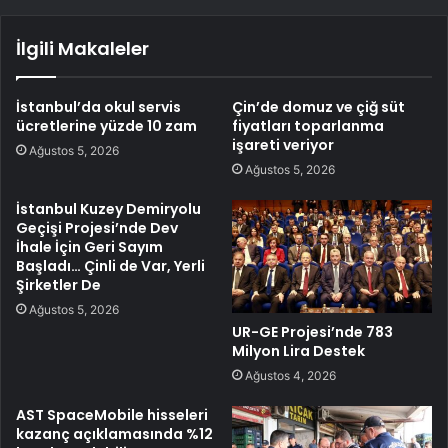
İlgili Makaleler
İstanbul’da okul servis
Çin’de domuz ve çiğ süt
ücretlerine yüzde 10 zam
fiyatları toparlanma
işareti veriyor
Ağustos 5, 2026
Ağustos 5, 2026
İstanbul Kuzey Demiryolu
Geçişi Projesi’nde Dev
İhale İçin Geri Sayım
Başladı… Çinli de Var, Yerli
Şirketler De
Ağustos 5, 2026
UR-GE Projesi’nde 783
Milyon Lira Destek
Ağustos 4, 2026
AST SpaceMobile hisseleri
kazanç açıklamasında %12