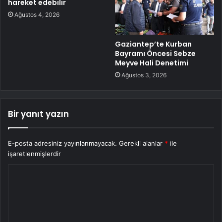
hareket edebilir
Ağustos 4, 2026
Gaziantep’te Kurban
Bayramı Öncesi Sebze
Meyve Hali Denetimi
Ağustos 3, 2026
Bir yanıt yazın
E-posta adresiniz yayınlanmayacak.
Gerekli alanlar
*
ile
işaretlenmişlerdir
Y
o
r
u