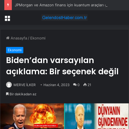
JPMorgan ve Amazon finans için kuantum araçları geliştirdi
Menü
Anasayfa
/
Ekonomi
Ekonomi
Biden’dan varsayılan
açıklama: Bir seçenek değil
MERVE İLKER
Haziran 4, 2023
0
21
Bir dakikadan az