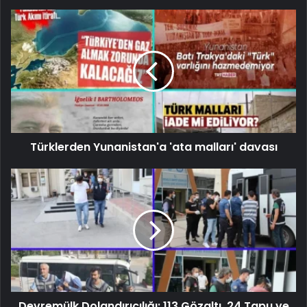
Türklerden Yunanistan'a 'ata malları' davası
Devremülk Dolandırıcılığı: 113 Gözaltı, 24 Tapu ve