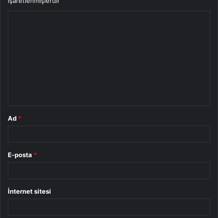
işaretlenmişlerdir
Y
o
r
u
m
*
Ad
*
E-posta
*
İnternet sitesi