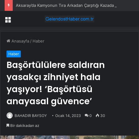
Aksaray’da Kamyonun Tıra Arkadan Çarptığı Kazada 2 Kişi Yaralandı
Menü
Anasayfa
/
Haber
Haber
Başörtülülere saldıran
yasakçı zihniyet hala
yaşıyor! ‘Başörtüsü
anayasal güvence’
BAHADIR BAYSOY
Ocak 14, 2023
0
30
Bir dakikadan az