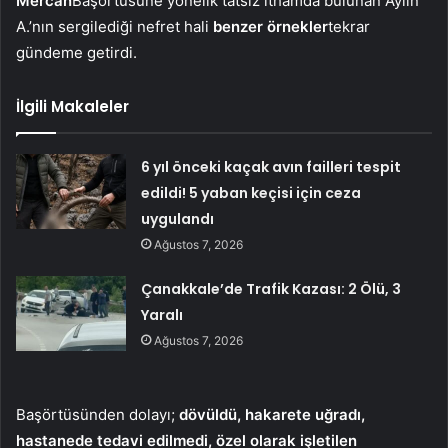
Mercan
Başörtüsüne yönelik tatsız ithamda bulunan Aylin
A.’nın sergilediği nefret hali
benzer örnekler
tekrar
gündeme getirdi.
İlgili Makaleler
6 yıl önceki kaçak avın failleri tespit
edildi! 5 yaban keçisi için ceza
uygulandı
Ağustos 7, 2026
Çanakkale’de Trafik Kazası: 2 Ölü, 3
Yaralı
Ağustos 7, 2026
Başörtüsünden dolayı;
dövüldü, hakarete uğradı,
hastanede tedavi edilmedi, özel olarak işletilen