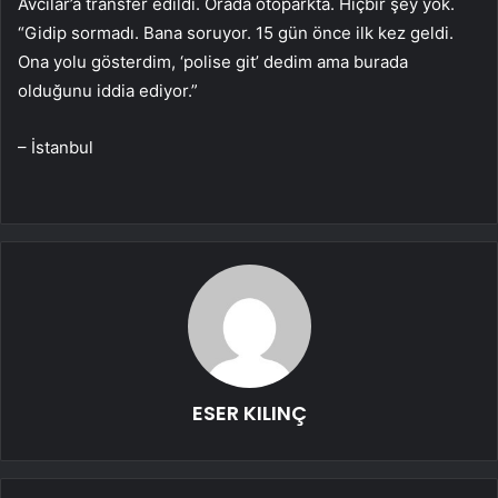
Avcılar’a transfer edildi. Orada otoparkta. Hiçbir şey yok.
“Gidip sormadı. Bana soruyor. 15 gün önce ilk kez geldi.
Ona yolu gösterdim, ‘polise git’ dedim ama burada
olduğunu iddia ediyor.”
– İstanbul
ESER KILINÇ