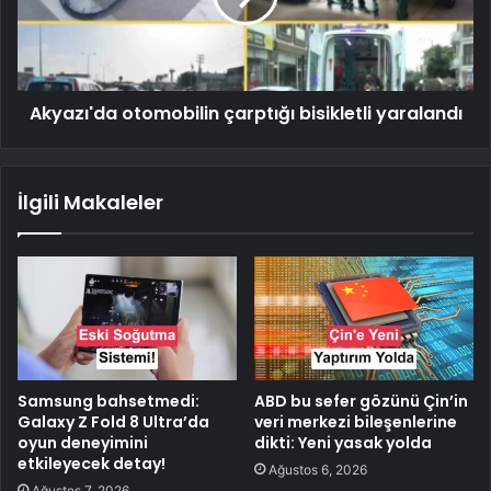
Akyazı'da otomobilin çarptığı bisikletli yaralandı
İlgili Makaleler
Samsung bahsetmedi:
ABD bu sefer gözünü Çin’in
Galaxy Z Fold 8 Ultra’da
veri merkezi bileşenlerine
oyun deneyimini
dikti: Yeni yasak yolda
etkileyecek detay!
Ağustos 6, 2026
Ağustos 7, 2026