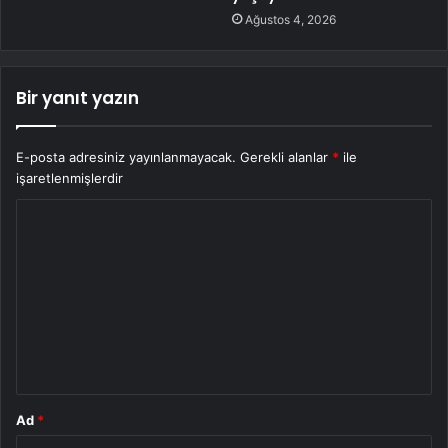
Ağustos 4, 2026
Bir yanıt yazın
E-posta adresiniz yayınlanmayacak.
Gerekli alanlar
*
ile
işaretlenmişlerdir
Y
o
r
u
m
*
Ad
*