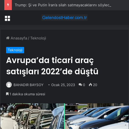
Trump: Şi ve Putin İran’a silah satmayacaklarını söyledi
Menü
Anasayfa
/
Teknoloji
Teknoloji
Avrupa’da ticari araç
satışları 2022’de düştü
BAHADIR BAYSOY
Ocak 25, 2023
0
20
1 dakika okuma süresi