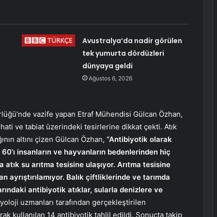
Avustralya’da nadir görülen
tek yumurta dördüzleri
dünyaya geldi
Ağustos 6, 2026
dürlüğü’nde vazife yapan Etraf Mühendisi Gülcan Özhan,
hhati ve tabiat üzerindeki tesirlerine dikkat çekti. Atık
ğının altını çizen Gülcan Özhan,
“Antibiyotik olarak
le 60’ı insanların ve hayvanların bedenlerinden hiç
tık su arıtma tesisine ulaşıyor. Arıtma tesisine
n ayrıştırılamıyor. Balık çiftliklerinde ve tarımda
rındaki antibiyotik atıklar, sularla denizlere ve
yoloji uzmanları tarafından gerçekleştirilen
k kullanılan 14 antibiyotik tahlil edildi. Sonuçta takip