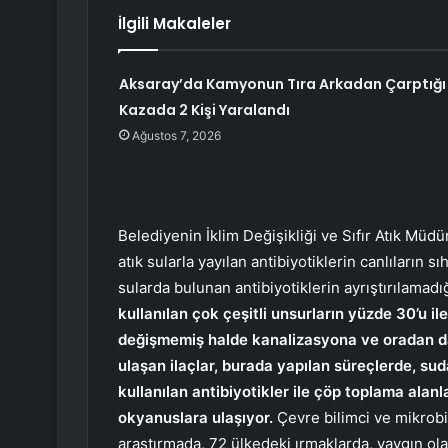
İlgili Makaleler
Aksaray’da Kamyonun Tıra Arkadan Çarptığı
Kazada 2 Kişi Yaralandı
Ağustos 7, 2026
Belediyenin İklim Değişikliği ve Sıfır Atık Mü
atık sularla yayılan antibiyotiklerin canlıların sı
sularda bulunan antibiyotiklerin ayrıştırılamadı
kullanılan çok çeşitli unsurların yüzde 30’u i
değişmemiş halde kanalizasyona ve oradan da a
ulaşan ilaçlar, burada yapılan süreçlerde, suda
kullanılan antibiyotikler ile çöp toplama alanla
okyanuslara ulaşıyor.
Çevre bilimci ve mikrobi
araştırmada, 72 ülkedeki ırmaklarda, yaygın olara