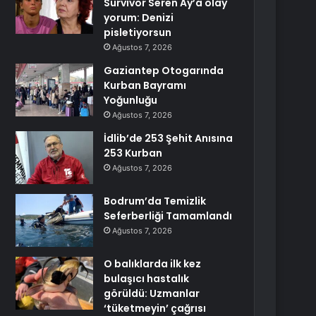
Survivor Seren Ay’a olay
yorum: Denizi
pisletiyorsun
Ağustos 7, 2026
Gaziantep Otogarında
Kurban Bayramı
Yoğunluğu
Ağustos 7, 2026
İdlib’de 253 Şehit Anısına
253 Kurban
Ağustos 7, 2026
Bodrum’da Temizlik
Seferberliği Tamamlandı
Ağustos 7, 2026
O balıklarda ilk kez
bulaşıcı hastalık
görüldü: Uzmanlar
‘tüketmeyin’ çağrısı