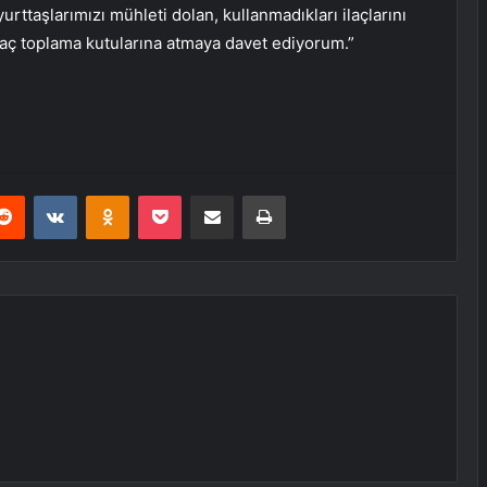
urttaşlarımızı mühleti dolan, kullanmadıkları ilaçlarını
ilaç toplama kutularına atmaya davet ediyorum.”
erest
Reddit
VKontakte
Odnoklassniki
Pocket
E-Posta ile paylaş
Yazdır