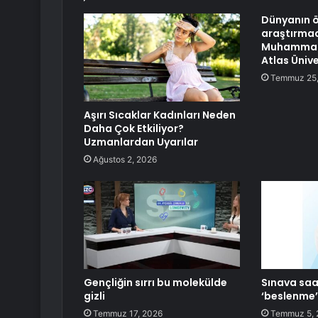
Dünyanın ö
araştırmac
Muhammad 
Atlas Ünive
Temmuz 25,
Aşırı Sıcaklar Kadınları Neden
Daha Çok Etkiliyor?
Uzmanlardan Uyarılar
Ağustos 2, 2026
Gençliğin sırrı bu molekülde
Sınava saat
gizli
‘beslenme’ 
Temmuz 17, 2026
Temmuz 5, 