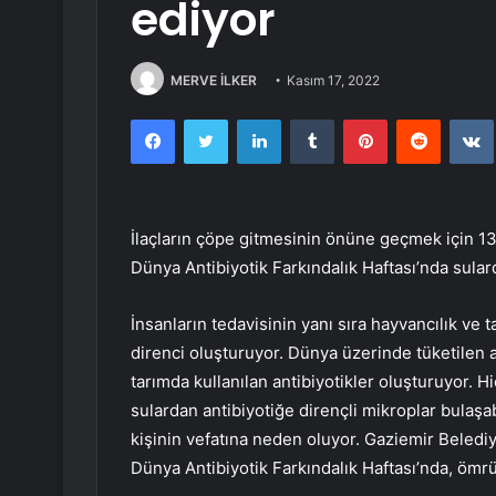
ediyor
MERVE İLKER
Kasım 17, 2022
Facebook
Twitter
LinkedIn
Tumblr
Pinterest
Reddit
İlaçların çöpe gitmesinin önüne geçmek için 13 
Dünya Antibiyotik Farkındalık Haftası’nda sularda
İnsanların tedavisinin yanı sıra hayvancılık ve t
direnci oluşturuyor. Dünya üzerinde tüketilen a
tarımda kullanılan antibiyotikler oluşturuyor. H
sulardan antibiyotiğe dirençli mikroplar bulaşabi
kişinin vefatına neden oluyor. Gaziemir Belediye
Dünya Antibiyotik Farkındalık Haftası’nda, ömrü 