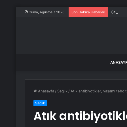
Çanakkale
Cuma, Ağustos 7 2026
Son Dakika Haberleri
ANASAY
Anasayfa
/
Sağlık
/
Atık antibiyotikler, yaşamı tehdi
Sağlık
Atık antibiyotik