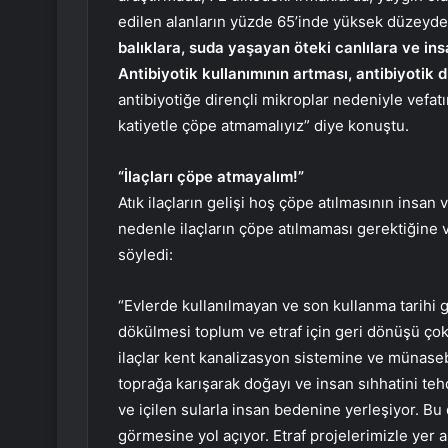
edilen alanların yüzde 65’inde yüksek düzeyde 
balıklara, suda yaşayan öteki canlılara ve ins
Antibiyotik kullanımının artması, antibiyotik 
antibiyotiğe dirençli mikroplar nedeniyle vefat
katiyetle çöpe atmamalıyız” diye konuştu.
“İlaçları çöpe atmayalım!”
Atık ilaçların gelişi hoş çöpe atılmasının insan
nedenle ilaçların çöpe atılmaması gerektiğine 
söyledi:
“Evlerde kullanılmayan ve son kullanma tarihi g
dökülmesi toplum ve etraf için geri dönüşü çok 
ilaçlar kent kanalizasyon sistemine ve münaseb
toprağa karışarak doğayı ve insan sıhhatini tehd
ve içilen sularla insan bedenine yerleşiyor. B
görmesine yol açıyor. Etraf projelerimizle yer al