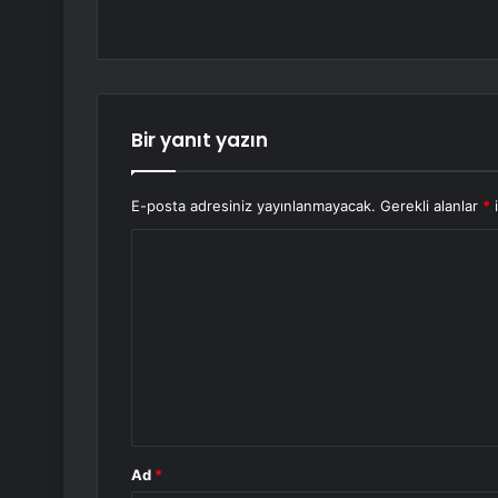
Bir yanıt yazın
E-posta adresiniz yayınlanmayacak.
Gerekli alanlar
*
i
Y
o
r
u
m
*
Ad
*