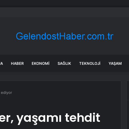
’de Trafik Kazası: 2 Ölü, 3 Yaralı
FA
HABER
EKONOMI
SAĞLIK
TEKNOLOJI
YAŞAM
t ediyor
ler, yaşamı tehdit