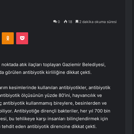
0
18
2 dakika okuma süresi
VKontakte
Odnoklassniki
Pocket
noktada atık ilaçları toplayan Gaziemir Belediyesi,
 görülen antibiyotik kirliliğine dikkat çekti.
arım kesimlerinde kullanılan antibiyotikler, antibiyotik
ntibiyotik ölçüsünün yüzde 80’ini, hayvancılık ve
iç antibiyotik kullanmamış bireylere, besinlerden ve
liyor. Antibiyotiğe dirençli bakteriler, her yıl 700 bin
si, bu tehlikeye karşı insanları bilinçlendirmek için
tehdit eden antibiyotik direncine dikkat çekti.