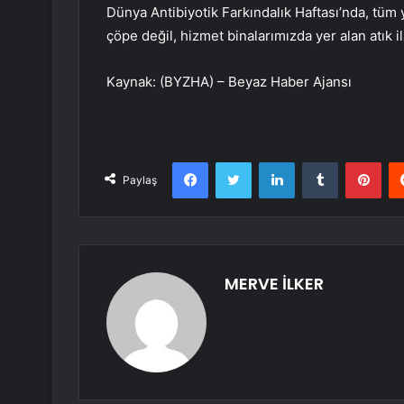
Dünya Antibiyotik Farkındalık Haftası’nda, tüm y
çöpe değil, hizmet binalarımızda yer alan atık 
Kaynak: (BYZHA) – Beyaz Haber Ajansı
Facebook
Twitter
LinkedIn
Tumblr
Pint
Paylaş
MERVE İLKER