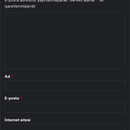
işaretlenmişlerdir
Y
o
r
u
m
*
Ad
*
E-posta
*
İnternet sitesi