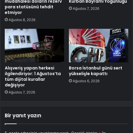
müdahalesi doların rezerv
Kurban Bayramı Yoğunluğu
para statüsünü tehdit
Ağustos 7, 2026
etmiyor
Ağustos 8, 2026
Alışveriş yapan herkesi
Borsa İstanbul günü sert
ilgilendiriyor: 1 Ağustos’ta
yükselişle kapattı
tüm dijital kurallar
Ağustos 6, 2026
değişiyor
Ağustos 7, 2026
Bir yanıt yazın
E-posta adresiniz yayınlanmayacak.
Gerekli alanlar
*
ile