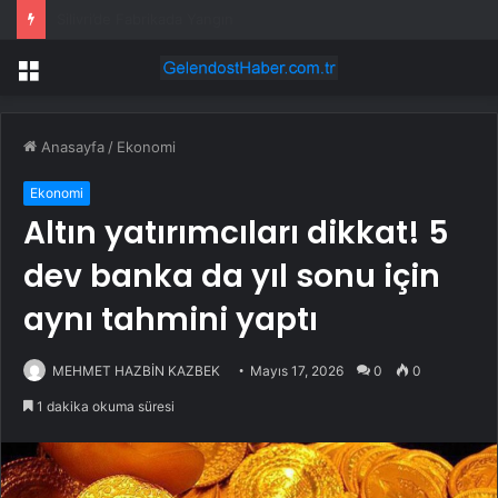
Sinan Akçıl’dan Haluk Levent açıklaması! “Halkın Atatürk zaafını kullandı”
Menü
Anasayfa
/
Ekonomi
Ekonomi
Altın yatırımcıları dikkat! 5
dev banka da yıl sonu için
aynı tahmini yaptı
MEHMET HAZBİN KAZBEK
Mayıs 17, 2026
0
0
1 dakika okuma süresi