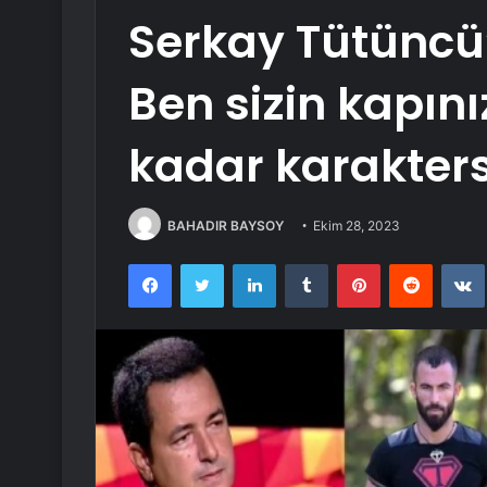
Serkay Tütüncü’
Ben sizin kapını
kadar karakters
BAHADIR BAYSOY
Ekim 28, 2023
Facebook
Twitter
LinkedIn
Tumblr
Pinterest
Reddit