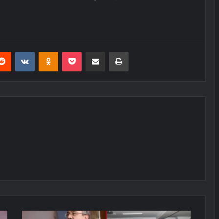
erest
Reddit
VKontakte
Odnoklassniki
Pocket
E-Posta ile paylaş
Yazdır