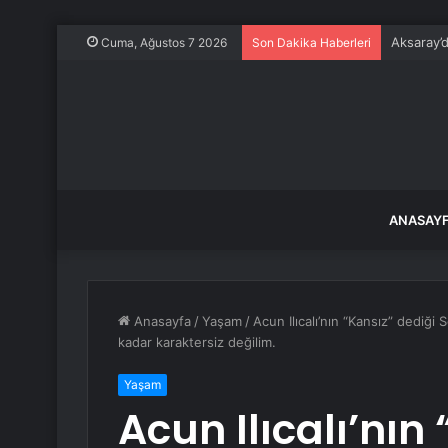
Aksaray’
Cuma, Ağustos 7 2026
Son Dakika Haberleri
ANASAY
Anasayfa
/
Yaşam
/
Acun Ilıcalı’nın “Kansız” dediği
kadar karaktersiz değilim.
Yaşam
Acun Ilıcalı’nın