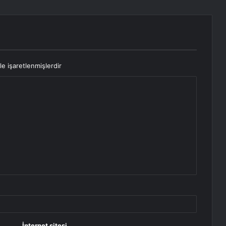
le işaretlenmişlerdir
İnternet sitesi