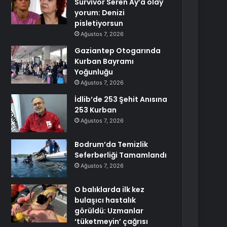
Survivor Seren Ay’a olay
yorum: Denizi
pisletiyorsun
Ağustos 7, 2026
Gaziantep Otogarında
Kurban Bayramı
Yoğunluğu
Ağustos 7, 2026
İdlib’de 253 Şehit Anısına
253 Kurban
Ağustos 7, 2026
Bodrum’da Temizlik
Seferberliği Tamamlandı
Ağustos 7, 2026
O balıklarda ilk kez
bulaşıcı hastalık
görüldü: Uzmanlar
‘tüketmeyin’ çağrısı