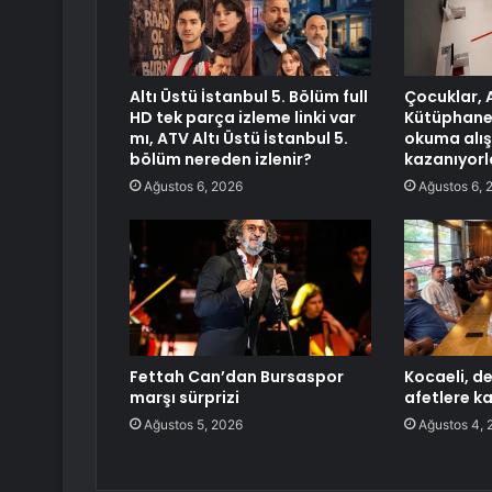
Altı Üstü İstanbul 5. Bölüm full
Çocuklar, 
HD tek parça izleme linki var
Kütüphanes
mı, ATV Altı Üstü İstanbul 5.
okuma alış
bölüm nereden izlenir?
kazanıyorl
Ağustos 6, 2026
Ağustos 6, 
Fettah Can’dan Bursaspor
Kocaeli, de
marşı sürprizi
afetlere ka
Ağustos 5, 2026
Ağustos 4, 