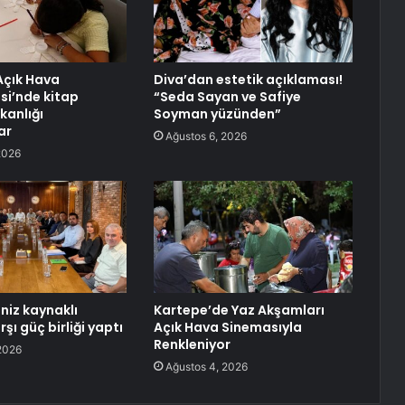
Açık Hava
Diva’dan estetik açıklaması!
i’nde kitap
“Seda Sayan ve Safiye
kanlığı
Soyman yüzünden”
ar
Ağustos 6, 2026
2026
niz kaynaklı
Kartepe’de Yaz Akşamları
rşı güç birliği yaptı
Açık Hava Sinemasıyla
Renkleniyor
2026
Ağustos 4, 2026