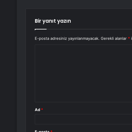
Bir yanıt yazın
E-posta adresiniz yayınlanmayacak.
Gerekli alanlar
*
i
Y
o
r
u
m
*
Ad
*
E-posta
*