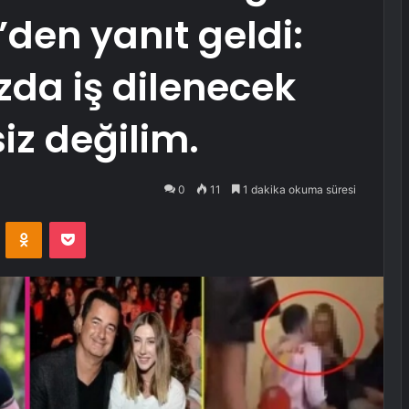
den yanıt geldi:
zda iş dilenecek
iz değilim.
0
11
1 dakika okuma süresi
VKontakte
Odnoklassniki
Pocket