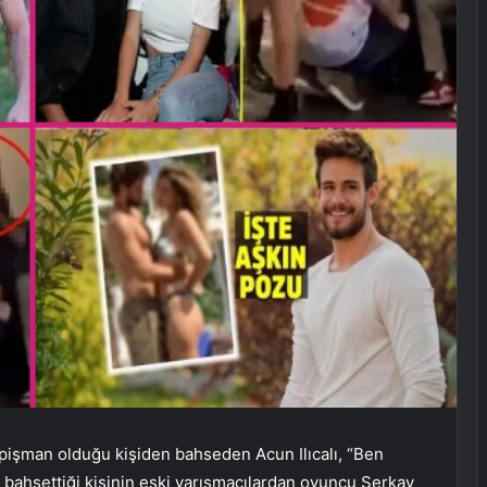
n pişman olduğu kişiden bahseden Acun Ilıcalı, “Ben
n bahsettiği kişinin eski yarışmacılardan oyuncu Serkay