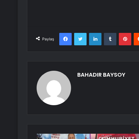
Facebook
Twitter
LinkedIn
Tumblr
Pint
Paylaş
BAHADIR BAYSOY