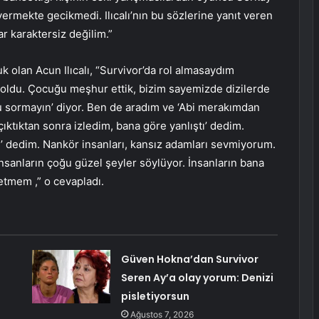
vermekte gecikmedi. Ilıcalı’nın bu sözlerine yanıt veren
r karaktersiz değilim.”
k olan Acun Ilıcalı, “Survivor’da rol almasaydım
a oldu. Çocuğu meşhur ettik, bizim sayemizde dizilerde
’u sormayın’ diyor. Ben de aradım ve ‘Abi merakımdan
ıktıktan sonra izledim, bana göre yanlıştı’ dedim.
’ dedim. Nankör insanları, kansız adamları sevmiyorum.
nların çoğu güzel şeyler söylüyor. İnsanların bana
etmem ,” o cevapladı.
Güven Hokna’dan Survivor
Seren Ay’a olay yorum: Denizi
pisletiyorsun
Ağustos 7, 2026