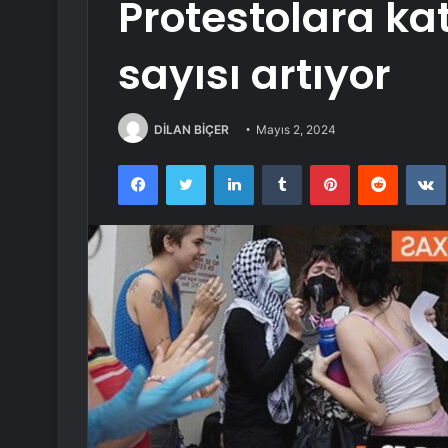
Protestolara kat
sayısı artıyor
DİLAN BİÇER
Mayıs 2, 2024
Facebook
Twitter
LinkedIn
Tumblr
Pinterest
Reddit