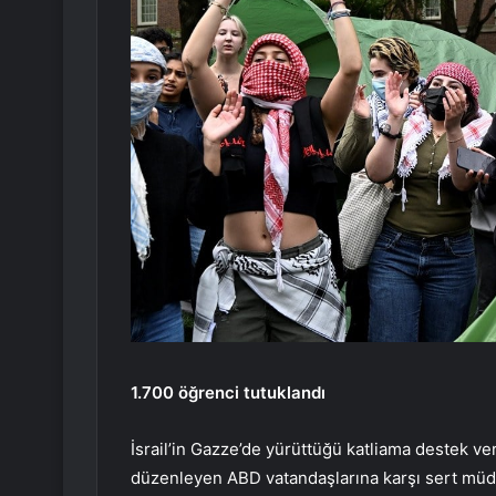
1.700 öğrenci tutuklandı
İsrail’in Gazze’de yürüttüğü katliama destek v
düzenleyen ABD vatandaşlarına karşı sert mü