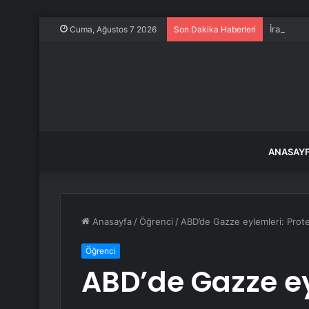
İran Dışi
Cuma, Ağustos 7 2026
Son Dakika Haberleri
ANASAY
Anasayfa
/
Öğrenci
/
ABD’de Gazze eylemleri: Protes
Öğrenci
ABD’de Gazze ey